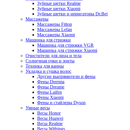
Зубные щетки Realme
Зубные щетки Xiaomi
Зубные щетки и ирригаторы Dr.Bei
Массажеры
Массажеры Fittop
Массажеры Lefan
Массажеры Xiaomi
Машинка для стрижки
Машинка для стрижки VGR
Машинка для стрижки Xiaomi
Очистители для лица и тела
Солнечная очки и зонты
Техника для ванны
Укладка и сушка волос
Другие выпрямители и фены
Фены Deerma
Фены Dreame
Фены Laifen
Фены Xiaomi
Фены и стайлеры Dyson
Умные весы
Весы Honor
Весы Huawei
Весы Realme
Весы Withings