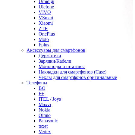
Umidigi
Ulefone
VIVO
VSmart
Xiaomi
ZTE
OnePlus
Moto
Fplus
Аксессуары для смартфонов
Держатели
Зарядки/Кабели
Моноподы и штативы
Накладки для смартфонов (Case)
Чехлы для смартфонов оригинальные
Телефоны
BQ
F+
ITEL / Joys
Maxvi
Nokia
Olmio
Panasonic
texet
Vertex