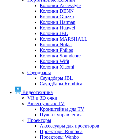
Колонки Accesstyle
Колонки DENN
Колонки Ginzzu
Колонки Harman
Колонки Huawei
Колонки JBL
Колонки MARSHALL
Колонки Nokia
Колонки Philips
Колонки Soundcore
Колонки Wifit
Колонки Xiaomi
Саундбары
Саундбары JBL
Саундбары Rombica
Видеотехника
VR и 3D очки
Аксессуары к TV
Кронштейны для TV
Пульты управления
Проекторы
Аксессуары для проекторов
Проекторы Rombica
Проекторы Wanbo