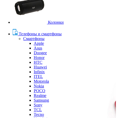
Колонки
Телефоны и смартфоны
Смартфоны
Apple
Asus
Doogee
Honor
HTC
Huawei
Infinix
ITEL
Motorola
Nokia
POCO
Realme
Samsung
Sony
TCL
Tecno