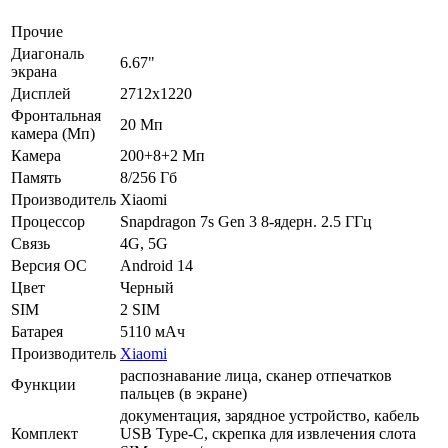
Прочие
Диагональ
6.67"
экрана
Дисплей
2712х1220
Фронтальная
20 Мп
камера (Мп)
Камера
200+8+2 Мп
Память
8/256 Гб
Производитель
Xiaomi
Процессор
Snapdragon 7s Gen 3 8-ядерн. 2.5 ГГц
Связь
4G, 5G
Версия ОС
Android 14
Цвет
Черный
SIM
2 SIM
Батарея
5110 мАч
Производитель
Xiaomi
распознавание лица, сканер отпечатков
Функции
пальцев (в экране)
документация, зарядное устройство, кабель
Комплект
USB Type-C, скрепка для извлечения слота