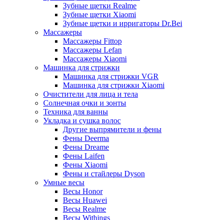
Зубные щетки Realme
Зубные щетки Xiaomi
Зубные щетки и ирригаторы Dr.Bei
Массажеры
Массажеры Fittop
Массажеры Lefan
Массажеры Xiaomi
Машинка для стрижки
Машинка для стрижки VGR
Машинка для стрижки Xiaomi
Очистители для лица и тела
Солнечная очки и зонты
Техника для ванны
Укладка и сушка волос
Другие выпрямители и фены
Фены Deerma
Фены Dreame
Фены Laifen
Фены Xiaomi
Фены и стайлеры Dyson
Умные весы
Весы Honor
Весы Huawei
Весы Realme
Весы Withings