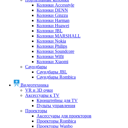
Колонки Accesstyle
Колонки DENN
Колонки Ginzzu
Колонки Harman
Колонки Huawei
Колонки JBL
Колонки MARSHALL
Колонки Nokia
Колонки Philips
Колонки Soundcore
Колонки Wifit
Колонки Xiaomi
Саундбары
Саундбары JBL
Саундбары Rombica
Видеотехника
VR и 3D очки
Аксессуары к TV
Кронштейны для TV
Пульты управления
Проекторы
Аксессуары для проекторов
Проекторы Rombica
Проекторы Wanbo