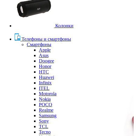
Колонки
Телефоны и смартфоны
Смартфоны
Apple
Asus
Doogee
Honor
HTC
Huawei
Infinix
ITEL
Motorola
Nokia
POCO
Realme
Samsung
Sony
TCL
Tecno