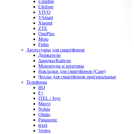
Umidigi
Ulefone
VIVO
VSmart
Xiaomi
ZTE
OnePlus
Moto
Fplus
Аксессуары для смартфонов
Держатели
Зарядки/Кабели
Моноподы и штативы
Накладки для смартфонов (Case)
Чехлы для смартфонов оригинальные
Телефоны
BQ
F+
ITEL / Joys
Maxvi
Nokia
Olmio
Panasonic
texet
Vertex