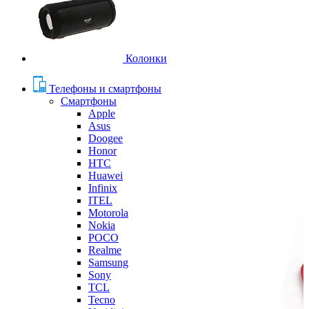
Колонки
Телефоны и смартфоны
Смартфоны
Apple
Asus
Doogee
Honor
HTC
Huawei
Infinix
ITEL
Motorola
Nokia
POCO
Realme
Samsung
Sony
TCL
Tecno