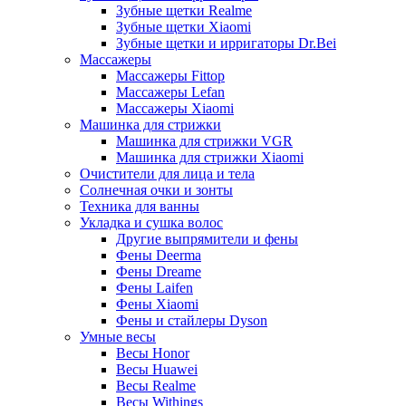
Зубные щетки Realme
Зубные щетки Xiaomi
Зубные щетки и ирригаторы Dr.Bei
Массажеры
Массажеры Fittop
Массажеры Lefan
Массажеры Xiaomi
Машинка для стрижки
Машинка для стрижки VGR
Машинка для стрижки Xiaomi
Очистители для лица и тела
Солнечная очки и зонты
Техника для ванны
Укладка и сушка волос
Другие выпрямители и фены
Фены Deerma
Фены Dreame
Фены Laifen
Фены Xiaomi
Фены и стайлеры Dyson
Умные весы
Весы Honor
Весы Huawei
Весы Realme
Весы Withings