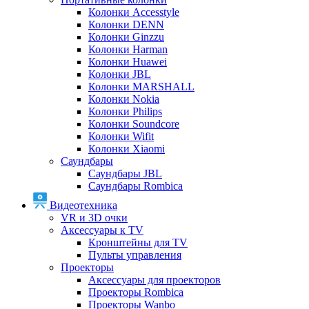
Колонки Accesstyle
Колонки DENN
Колонки Ginzzu
Колонки Harman
Колонки Huawei
Колонки JBL
Колонки MARSHALL
Колонки Nokia
Колонки Philips
Колонки Soundcore
Колонки Wifit
Колонки Xiaomi
Саундбары
Саундбары JBL
Саундбары Rombica
Видеотехника
VR и 3D очки
Аксессуары к TV
Кронштейны для TV
Пульты управления
Проекторы
Аксессуары для проекторов
Проекторы Rombica
Проекторы Wanbo