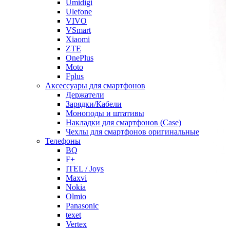
Umidigi
Ulefone
VIVO
VSmart
Xiaomi
ZTE
OnePlus
Moto
Fplus
Аксессуары для смартфонов
Держатели
Зарядки/Кабели
Моноподы и штативы
Накладки для смартфонов (Case)
Чехлы для смартфонов оригинальные
Телефоны
BQ
F+
ITEL / Joys
Maxvi
Nokia
Olmio
Panasonic
texet
Vertex