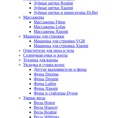
Зубные щетки Realme
Зубные щетки Xiaomi
Зубные щетки и ирригаторы Dr.Bei
Массажеры
Массажеры Fittop
Массажеры Lefan
Массажеры Xiaomi
Машинка для стрижки
Машинка для стрижки VGR
Машинка для стрижки Xiaomi
Очистители для лица и тела
Солнечная очки и зонты
Техника для ванны
Укладка и сушка волос
Другие выпрямители и фены
Фены Deerma
Фены Dreame
Фены Laifen
Фены Xiaomi
Фены и стайлеры Dyson
Умные весы
Весы Honor
Весы Huawei
Весы Realme
Весы Withings