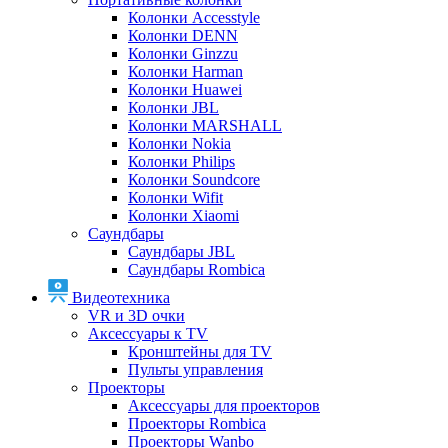
Колонки Accesstyle
Колонки DENN
Колонки Ginzzu
Колонки Harman
Колонки Huawei
Колонки JBL
Колонки MARSHALL
Колонки Nokia
Колонки Philips
Колонки Soundcore
Колонки Wifit
Колонки Xiaomi
Саундбары
Саундбары JBL
Саундбары Rombica
Видеотехника
VR и 3D очки
Аксессуары к TV
Кронштейны для TV
Пульты управления
Проекторы
Аксессуары для проекторов
Проекторы Rombica
Проекторы Wanbo