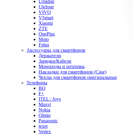
Umidigi
Ulefone
VIVO
VSmart
Xiaomi
ZTE
OnePlus
Moto
Fplus
Аксессуары для смартфонов
Держатели
Зарядки/Кабели
Моноподы и штативы
Накладки для смартфонов (Case)
Чехлы для смартфонов оригинальные
Телефоны
BQ
F+
ITEL / Joys
Maxvi
Nokia
Olmio
Panasonic
texet
Vertex