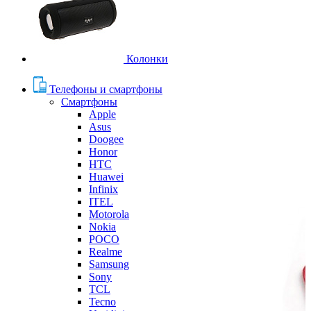
Колонки
Телефоны и смартфоны
Смартфоны
Apple
Asus
Doogee
Honor
HTC
Huawei
Infinix
ITEL
Motorola
Nokia
POCO
Realme
Samsung
Sony
TCL
Tecno