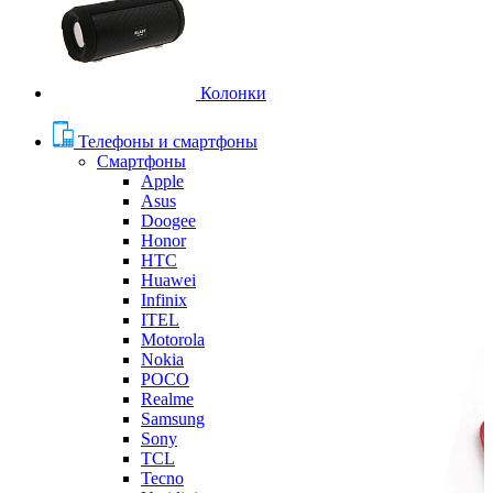
Колонки
Телефоны и смартфоны
Смартфоны
Apple
Asus
Doogee
Honor
HTC
Huawei
Infinix
ITEL
Motorola
Nokia
POCO
Realme
Samsung
Sony
TCL
Tecno