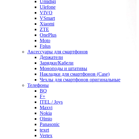
Umidigi
Ulefone
VIVO
VSmart
Xiaomi
ZTE
OnePlus
Moto
Fplus
Аксессуары для смартфонов
Держатели
Зарядки/Кабели
Моноподы и штативы
Накладки для смартфонов (Case)
Чехлы для смартфонов оригинальные
Телефоны
BQ
F+
ITEL / Joys
Maxvi
Nokia
Olmio
Panasonic
texet
Vertex