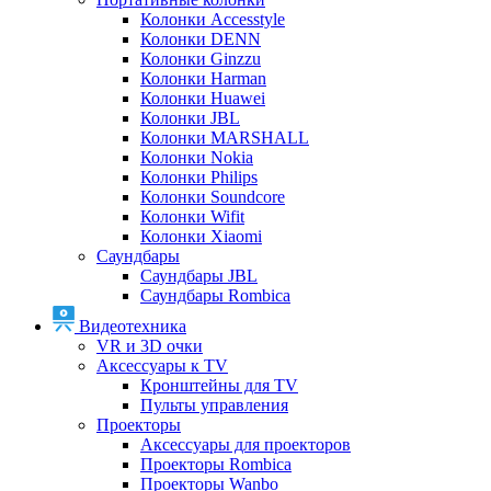
Колонки Accesstyle
Колонки DENN
Колонки Ginzzu
Колонки Harman
Колонки Huawei
Колонки JBL
Колонки MARSHALL
Колонки Nokia
Колонки Philips
Колонки Soundcore
Колонки Wifit
Колонки Xiaomi
Саундбары
Саундбары JBL
Саундбары Rombica
Видеотехника
VR и 3D очки
Аксессуары к TV
Кронштейны для TV
Пульты управления
Проекторы
Аксессуары для проекторов
Проекторы Rombica
Проекторы Wanbo