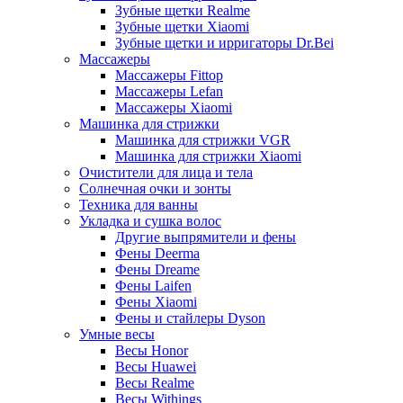
Зубные щетки Realme
Зубные щетки Xiaomi
Зубные щетки и ирригаторы Dr.Bei
Массажеры
Массажеры Fittop
Массажеры Lefan
Массажеры Xiaomi
Машинка для стрижки
Машинка для стрижки VGR
Машинка для стрижки Xiaomi
Очистители для лица и тела
Солнечная очки и зонты
Техника для ванны
Укладка и сушка волос
Другие выпрямители и фены
Фены Deerma
Фены Dreame
Фены Laifen
Фены Xiaomi
Фены и стайлеры Dyson
Умные весы
Весы Honor
Весы Huawei
Весы Realme
Весы Withings