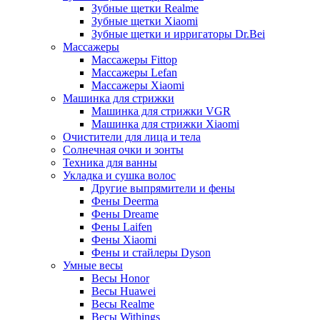
Зубные щетки Realme
Зубные щетки Xiaomi
Зубные щетки и ирригаторы Dr.Bei
Массажеры
Массажеры Fittop
Массажеры Lefan
Массажеры Xiaomi
Машинка для стрижки
Машинка для стрижки VGR
Машинка для стрижки Xiaomi
Очистители для лица и тела
Солнечная очки и зонты
Техника для ванны
Укладка и сушка волос
Другие выпрямители и фены
Фены Deerma
Фены Dreame
Фены Laifen
Фены Xiaomi
Фены и стайлеры Dyson
Умные весы
Весы Honor
Весы Huawei
Весы Realme
Весы Withings