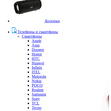
Колонки
Телефоны и смартфоны
Смартфоны
Apple
Asus
Doogee
Honor
HTC
Huawei
Infinix
ITEL
Motorola
Nokia
POCO
Realme
Samsung
Sony
TCL
Tecno