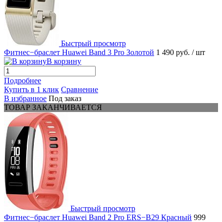
Быстрый просмотр
Фитнес−браслет Huawei Band 3 Pro Золотой
1 490 руб.
/ шт
В корзину
Подробнее
Купить в 1 клик
Сравнение
В избранное
Под заказ
ТОВАР ЗАКАНЧИВАЕТСЯ
Быстрый просмотр
Фитнес−браслет Huawei Band 2 Pro ERS−B29 Красный
999