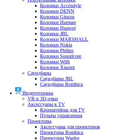
Колонки Accesstyle
Колонки DENN
Колонки Ginzzu
Колонки Harman
Колонки Huawei
Колонки JBL
Колонки MARSHALL
Колонки Nokia
Колонки Philips
Колонки Soundcore
Колонки Wifit
Колонки Xiaomi
Саундбары
Саундбары JBL
Саундбары Rombica
Видеотехника
VR и 3D очки
Аксессуары к TV
Кронштейны для TV
Пульты управления
Проекторы
Аксессуары для проекторов
Проекторы Rombica
Проекторы Wanbo