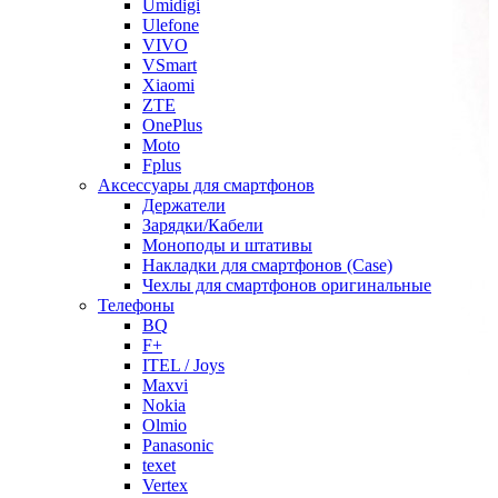
Umidigi
Ulefone
VIVO
VSmart
Xiaomi
ZTE
OnePlus
Moto
Fplus
Аксессуары для смартфонов
Держатели
Зарядки/Кабели
Моноподы и штативы
Накладки для смартфонов (Case)
Чехлы для смартфонов оригинальные
Телефоны
BQ
F+
ITEL / Joys
Maxvi
Nokia
Olmio
Panasonic
texet
Vertex