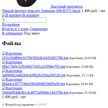
Быстрый просмотр
Умный фитнес-браслет Samsung SM-R375 black
1 490 руб.
/ шт
В корзину
Подробнее
Купить в 1 клик
Сравнение
В избранное
Под заказ
Файлы
105e2648bbe1b70b392e8cb420491768.jpg
Картинки, 24.63 КБ
9f8a75b0c52ffcdb6754f1a2269de703.jpg
Картинки, 23.89 КБ
5df0b0b2a062bfe429b2b2f26a2f6528.jpg
Картинки, 25.11 КБ
f8dadca3675789a59b26bf8f59e85a9f.jpg
Картинки, 18.65 КБ
1846a004db4b13c4875a900de144376b.jpg
Картинки, 25.18 КБ
1 490 руб.
/ шт
✓ Второй год гарантии
от 999 ₽