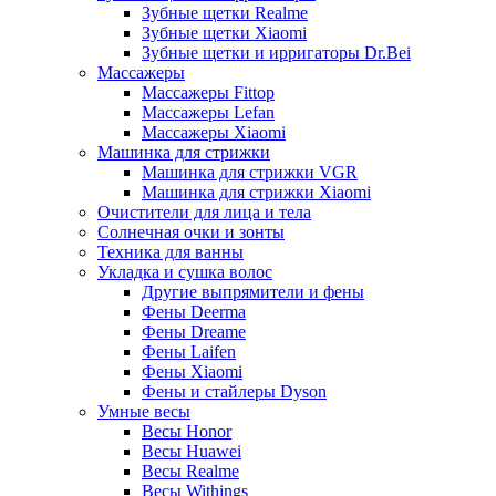
Зубные щетки Realme
Зубные щетки Xiaomi
Зубные щетки и ирригаторы Dr.Bei
Массажеры
Массажеры Fittop
Массажеры Lefan
Массажеры Xiaomi
Машинка для стрижки
Машинка для стрижки VGR
Машинка для стрижки Xiaomi
Очистители для лица и тела
Солнечная очки и зонты
Техника для ванны
Укладка и сушка волос
Другие выпрямители и фены
Фены Deerma
Фены Dreame
Фены Laifen
Фены Xiaomi
Фены и стайлеры Dyson
Умные весы
Весы Honor
Весы Huawei
Весы Realme
Весы Withings