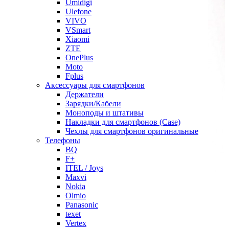
Umidigi
Ulefone
VIVO
VSmart
Xiaomi
ZTE
OnePlus
Moto
Fplus
Аксессуары для смартфонов
Держатели
Зарядки/Кабели
Моноподы и штативы
Накладки для смартфонов (Case)
Чехлы для смартфонов оригинальные
Телефоны
BQ
F+
ITEL / Joys
Maxvi
Nokia
Olmio
Panasonic
texet
Vertex