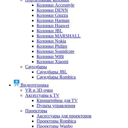
Колонки Accesstyle
Колонки DENN
Колонки Ginzzu
Колонки Harman
Колонки Huawei
Колонки JBL
Колонки MARSHALL
Колонки Nokia
Колонки Philips
Колонки Soundcore
Колонки Wifit
Колонки Xiaomi
Саундбары
Саундбары JBL
Саундбары Rombica
Видеотехника
VR и 3D очки
Аксессуары к TV
Кронштейны для TV
Пульты управления
Проекторы
Аксессуары для проекторов
Проекторы Rombica
Проекторы Wanbo