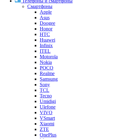
Телефоны и смартфоны
Смартфоны
Apple
Asus
Doogee
Honor
HTC
Huawei
Infinix
ITEL
Motorola
Nokia
POCO
Realme
Samsung
Sony
TCL
Tecno
Umidigi
Ulefone
VIVO
VSmart
Xiaomi
ZTE
OnePlus