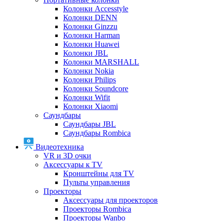
Колонки Accesstyle
Колонки DENN
Колонки Ginzzu
Колонки Harman
Колонки Huawei
Колонки JBL
Колонки MARSHALL
Колонки Nokia
Колонки Philips
Колонки Soundcore
Колонки Wifit
Колонки Xiaomi
Саундбары
Саундбары JBL
Саундбары Rombica
Видеотехника
VR и 3D очки
Аксессуары к TV
Кронштейны для TV
Пульты управления
Проекторы
Аксессуары для проекторов
Проекторы Rombica
Проекторы Wanbo