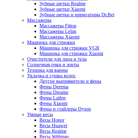
Зубные щетки Realme
Зубные щетки Xiaomi
Зубные щетки и ирригаторы Dr.Bei
Массажеры
Массажеры Fittop
Массажеры Lefan
Массажеры Xiaomi
Машинка для стрижки
Машинка для стрижки VGR
Машинка для стрижки Xiaomi
Очистители для лица и тела
Солнечная очки и зонты
Техника для ванны
Укладка и сушка волос
Другие выпрямители и фены
Фены Deerma
Фены Dreame
Фены Laifen
Фены Xiaomi
Фены и стайлеры Dyson
Умные весы
Весы Honor
Весы Huawei
Весы Realme
Весы Withings