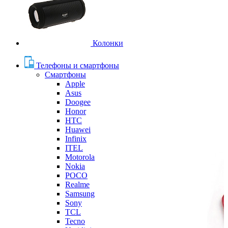
Колонки
Телефоны и смартфоны
Смартфоны
Apple
Asus
Doogee
Honor
HTC
Huawei
Infinix
ITEL
Motorola
Nokia
POCO
Realme
Samsung
Sony
TCL
Tecno