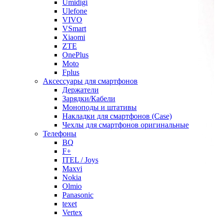
Umidigi
Ulefone
VIVO
VSmart
Xiaomi
ZTE
OnePlus
Moto
Fplus
Аксессуары для смартфонов
Держатели
Зарядки/Кабели
Моноподы и штативы
Накладки для смартфонов (Case)
Чехлы для смартфонов оригинальные
Телефоны
BQ
F+
ITEL / Joys
Maxvi
Nokia
Olmio
Panasonic
texet
Vertex