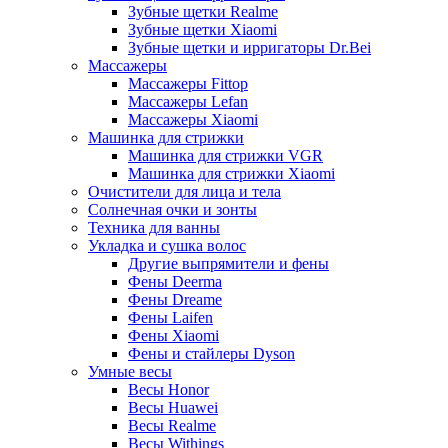
Зубные щетки Realme
Зубные щетки Xiaomi
Зубные щетки и ирригаторы Dr.Bei
Массажеры
Массажеры Fittop
Массажеры Lefan
Массажеры Xiaomi
Машинка для стрижки
Машинка для стрижки VGR
Машинка для стрижки Xiaomi
Очистители для лица и тела
Солнечная очки и зонты
Техника для ванны
Укладка и сушка волос
Другие выпрямители и фены
Фены Deerma
Фены Dreame
Фены Laifen
Фены Xiaomi
Фены и стайлеры Dyson
Умные весы
Весы Honor
Весы Huawei
Весы Realme
Весы Withings