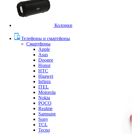
Колонки
Телефоны и смартфоны
Смартфоны
Apple
Asus
Doogee
Honor
HTC
Huawei
Infinix
ITEL
Motorola
Nokia
POCO
Realme
Samsung
Sony
TCL
Tecno