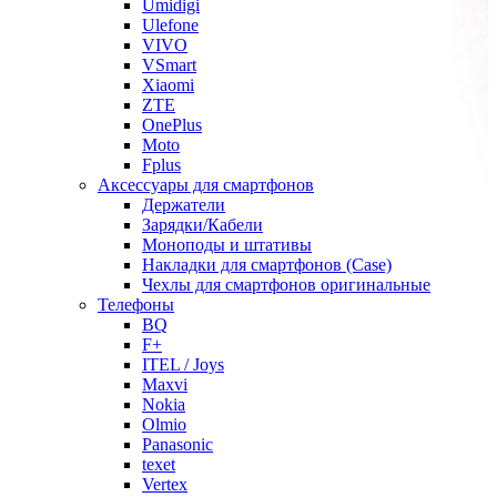
Umidigi
Ulefone
VIVO
VSmart
Xiaomi
ZTE
OnePlus
Moto
Fplus
Аксессуары для смартфонов
Держатели
Зарядки/Кабели
Моноподы и штативы
Накладки для смартфонов (Case)
Чехлы для смартфонов оригинальные
Телефоны
BQ
F+
ITEL / Joys
Maxvi
Nokia
Olmio
Panasonic
texet
Vertex