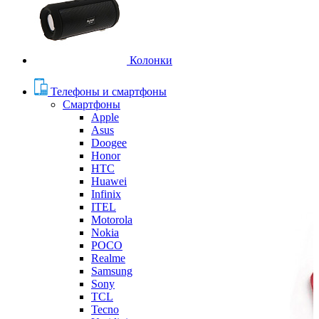
Колонки
Телефоны и смартфоны
Смартфоны
Apple
Asus
Doogee
Honor
HTC
Huawei
Infinix
ITEL
Motorola
Nokia
POCO
Realme
Samsung
Sony
TCL
Tecno