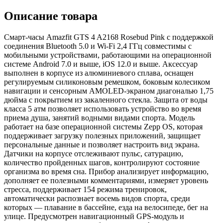
Описание товара
Смарт-часы Amazfit GTS 4 A2168 Rosebud Pink с поддержкой
соединения Bluetooth 5.0 и Wi-Fi 2,4 ГГц совместимы с
мобильными устройствами, работающими на операционной
системе Android 7.0 и выше, iOS 12.0 и выше. Аксессуар
выполнен в корпусе из алюминиевого сплава, оснащен
регулируемым силиконовым ремешком, боковым колесиком
навигации и сенсорным AMOLED-экраном диагональю 1,75
дюйма с покрытием из закаленного стекла. Защита от воды
класса 5 атм позволяет использовать устройство во время
приема душа, занятий водными видами спорта. Модель
работает на базе операционной системы Zepp OS, которая
поддерживает загрузку полезных приложений, защищает
персональные данные и позволяет настроить вид экрана.
Датчики на корпусе отслеживают пульс, сатурацию,
количество пройденных шагов, контролируют состояние
организма во время сна. Прибор анализирует информацию,
дополняет ее полезными комментариями, измеряет уровень
стресса, поддерживает 154 режима тренировок,
автоматически распознает восемь видов спорта, среди
которых — плавание в бассейне, езда на велосипеде, бег на
улице. Предусмотрен навигационный GPS-модуль и