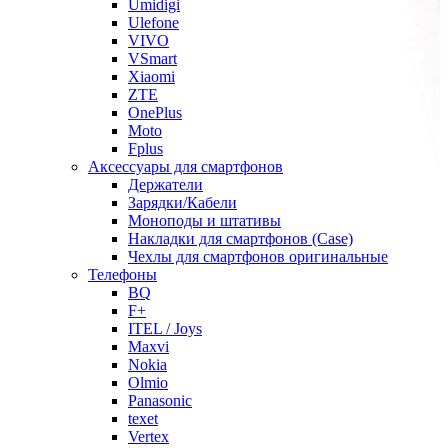
Umidigi
Ulefone
VIVO
VSmart
Xiaomi
ZTE
OnePlus
Moto
Fplus
Аксессуары для смартфонов
Держатели
Зарядки/Кабели
Моноподы и штативы
Накладки для смартфонов (Case)
Чехлы для смартфонов оригинальные
Телефоны
BQ
F+
ITEL / Joys
Maxvi
Nokia
Olmio
Panasonic
texet
Vertex