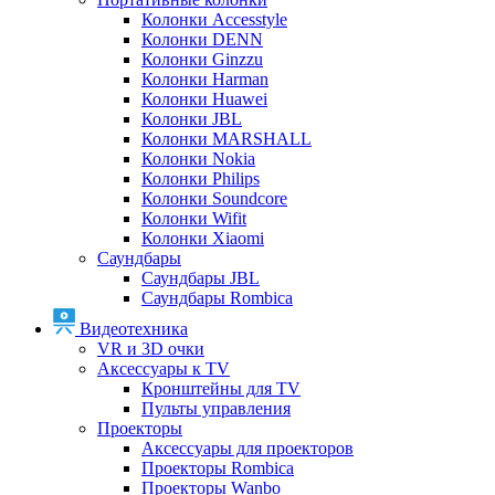
Колонки Accesstyle
Колонки DENN
Колонки Ginzzu
Колонки Harman
Колонки Huawei
Колонки JBL
Колонки MARSHALL
Колонки Nokia
Колонки Philips
Колонки Soundcore
Колонки Wifit
Колонки Xiaomi
Саундбары
Саундбары JBL
Саундбары Rombica
Видеотехника
VR и 3D очки
Аксессуары к TV
Кронштейны для TV
Пульты управления
Проекторы
Аксессуары для проекторов
Проекторы Rombica
Проекторы Wanbo