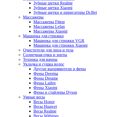
Зубные щетки Realme
Зубные щетки Xiaomi
Зубные щетки и ирригаторы Dr.Bei
Массажеры
Массажеры Fittop
Массажеры Lefan
Массажеры Xiaomi
Машинка для стрижки
Машинка для стрижки VGR
Машинка для стрижки Xiaomi
Очистители для лица и тела
Солнечная очки и зонты
Техника для ванны
Укладка и сушка волос
Другие выпрямители и фены
Фены Deerma
Фены Dreame
Фены Laifen
Фены Xiaomi
Фены и стайлеры Dyson
Умные весы
Весы Honor
Весы Huawei
Весы Realme
Весы Withings