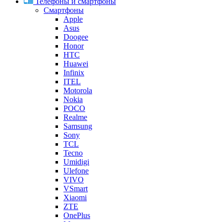
Телефоны и смартфоны
Смартфоны
Apple
Asus
Doogee
Honor
HTC
Huawei
Infinix
ITEL
Motorola
Nokia
POCO
Realme
Samsung
Sony
TCL
Tecno
Umidigi
Ulefone
VIVO
VSmart
Xiaomi
ZTE
OnePlus