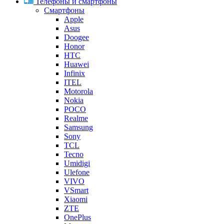
Телефоны и смартфоны
Смартфоны
Apple
Asus
Doogee
Honor
HTC
Huawei
Infinix
ITEL
Motorola
Nokia
POCO
Realme
Samsung
Sony
TCL
Tecno
Umidigi
Ulefone
VIVO
VSmart
Xiaomi
ZTE
OnePlus