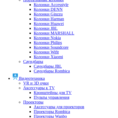
Колонки Accesstyle
Колонки DENN
Колонки Ginzzu
Колонки Harman
Колонки Huawei
Колонки JBL
Колонки MARSHALL
Колонки Nokia
Колонки Philips
Колонки Soundcore
Колонки Wifit
Колонки Xiaomi
Саундбары
Саундбары JBL
Саундбары Rombica
Видеотехника
VR и 3D очки
Аксессуары к TV
Кронштейны для TV
Пульты управления
Проекторы
Аксессуары для проекторов
Проекторы Rombica
Проекторы Wanbo