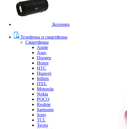
Колонки
Телефоны и смартфоны
Смартфоны
Apple
Asus
Doogee
Honor
HTC
Huawei
Infinix
ITEL
Motorola
Nokia
POCO
Realme
Samsung
Sony
TCL
Tecno