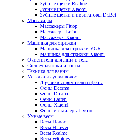
Зубные щетки Realme
Зубные щетки Xiaomi
Зубные щетки и ирригаторы Dr.Bei
Массажеры
Массажеры Fittop
Массажеры Lefan
Массажеры Xiaomi
Машинка для стрижки
Машинка для стрижки VGR
Машинка для стрижки Xiaomi
Очистители для лица и тела
Солнечная очки и зонты
Техника для ванны
Укладка и сушка волос
Другие выпрямители и фены
Фены Deerma
Фены Dreame
Фены Laifen
Фены Xiaomi
Фены и стайлеры Dyson
Умные весы
Весы Honor
Весы Huawei
Весы Realme
Весы Withings