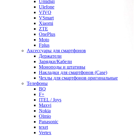
Umidigi
Ulefone
VIVO
VSmart
Xiaomi
ZTE
OnePlus
Moto
Fplus
Аксессуары для смартфонов
Держатели
Зарядки/Кабели
Моноподы и штативы
Накладки для смартфонов (Case)
Чехлы для смартфонов оригинальные
Телефоны
BQ
F+
ITEL / Joys
Maxvi
Nokia
Olmio
Panasonic
texet
Vertex