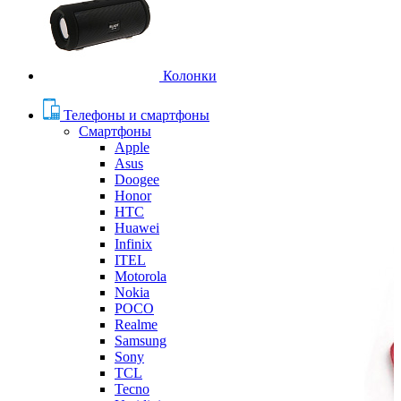
Колонки
Телефоны и смартфоны
Смартфоны
Apple
Asus
Doogee
Honor
HTC
Huawei
Infinix
ITEL
Motorola
Nokia
POCO
Realme
Samsung
Sony
TCL
Tecno