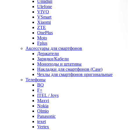
Umidigi
Ulefone
VIVO
VSmart
Xiaomi
ZTE
OnePlus
Moto
Fplus
Аксессуары для смартфонов
Держатели
Зарядки/Кабели
Моноподы и штативы
Накладки для смартфонов (Case)
Чехлы для смартфонов оригинальные
Телефоны
BQ
F+
ITEL / Joys
Maxvi
Nokia
Olmio
Panasonic
texet
Vertex