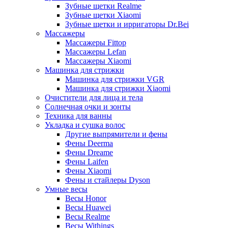
Зубные щетки Realme
Зубные щетки Xiaomi
Зубные щетки и ирригаторы Dr.Bei
Массажеры
Массажеры Fittop
Массажеры Lefan
Массажеры Xiaomi
Машинка для стрижки
Машинка для стрижки VGR
Машинка для стрижки Xiaomi
Очистители для лица и тела
Солнечная очки и зонты
Техника для ванны
Укладка и сушка волос
Другие выпрямители и фены
Фены Deerma
Фены Dreame
Фены Laifen
Фены Xiaomi
Фены и стайлеры Dyson
Умные весы
Весы Honor
Весы Huawei
Весы Realme
Весы Withings