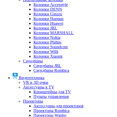
Колонки Accesstyle
Колонки DENN
Колонки Ginzzu
Колонки Harman
Колонки Huawei
Колонки JBL
Колонки MARSHALL
Колонки Nokia
Колонки Philips
Колонки Soundcore
Колонки Wifit
Колонки Xiaomi
Саундбары
Саундбары JBL
Саундбары Rombica
Видеотехника
VR и 3D очки
Аксессуары к TV
Кронштейны для TV
Пульты управления
Проекторы
Аксессуары для проекторов
Проекторы Rombica
Проекторы Wanbo