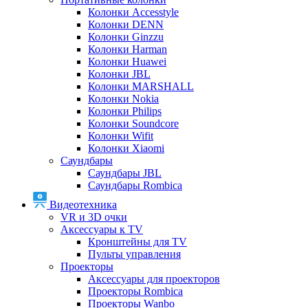
Колонки Accesstyle
Колонки DENN
Колонки Ginzzu
Колонки Harman
Колонки Huawei
Колонки JBL
Колонки MARSHALL
Колонки Nokia
Колонки Philips
Колонки Soundcore
Колонки Wifit
Колонки Xiaomi
Саундбары
Саундбары JBL
Саундбары Rombica
Видеотехника
VR и 3D очки
Аксессуары к TV
Кронштейны для TV
Пульты управления
Проекторы
Аксессуары для проекторов
Проекторы Rombica
Проекторы Wanbo