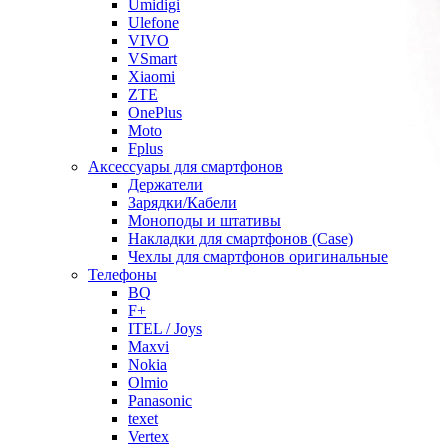
Umidigi
Ulefone
VIVO
VSmart
Xiaomi
ZTE
OnePlus
Moto
Fplus
Аксессуары для смартфонов
Держатели
Зарядки/Кабели
Моноподы и штативы
Накладки для смартфонов (Case)
Чехлы для смартфонов оригинальные
Телефоны
BQ
F+
ITEL / Joys
Maxvi
Nokia
Olmio
Panasonic
texet
Vertex