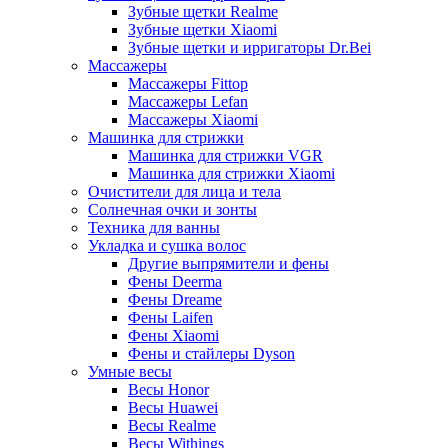
Зубные щетки Realme
Зубные щетки Xiaomi
Зубные щетки и ирригаторы Dr.Bei
Массажеры
Массажеры Fittop
Массажеры Lefan
Массажеры Xiaomi
Машинка для стрижки
Машинка для стрижки VGR
Машинка для стрижки Xiaomi
Очистители для лица и тела
Солнечная очки и зонты
Техника для ванны
Укладка и сушка волос
Другие выпрямители и фены
Фены Deerma
Фены Dreame
Фены Laifen
Фены Xiaomi
Фены и стайлеры Dyson
Умные весы
Весы Honor
Весы Huawei
Весы Realme
Весы Withings