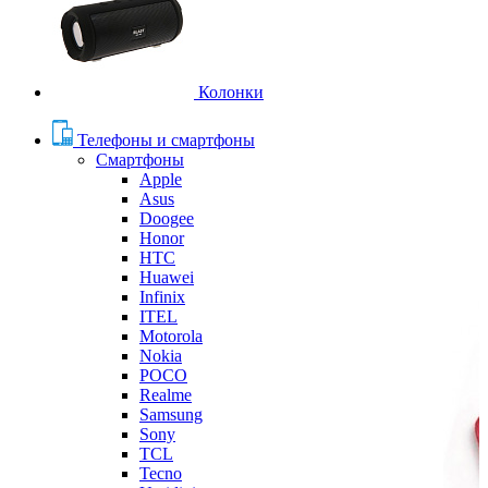
Колонки
Телефоны и смартфоны
Смартфоны
Apple
Asus
Doogee
Honor
HTC
Huawei
Infinix
ITEL
Motorola
Nokia
POCO
Realme
Samsung
Sony
TCL
Tecno