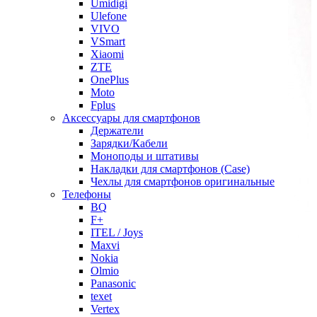
Umidigi
Ulefone
VIVO
VSmart
Xiaomi
ZTE
OnePlus
Moto
Fplus
Аксессуары для смартфонов
Держатели
Зарядки/Кабели
Моноподы и штативы
Накладки для смартфонов (Case)
Чехлы для смартфонов оригинальные
Телефоны
BQ
F+
ITEL / Joys
Maxvi
Nokia
Olmio
Panasonic
texet
Vertex