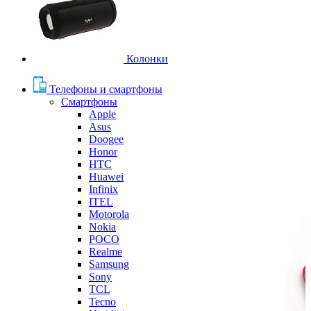
Колонки
Телефоны и смартфоны
Смартфоны
Apple
Asus
Doogee
Honor
HTC
Huawei
Infinix
ITEL
Motorola
Nokia
POCO
Realme
Samsung
Sony
TCL
Tecno