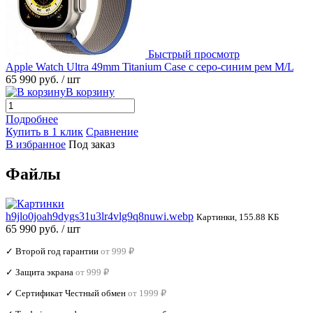
Быстрый просмотр
Apple Watch Ultra 49mm Titanium Case с серо-синим рем M/L
65 990 руб.
/ шт
В корзину
Подробнее
Купить в 1 клик
Сравнение
В избранное
Под заказ
Файлы
h9jlo0joah9dygs31u3lr4vlg9q8nuwi.webp
Картинки, 155.88 КБ
65 990 руб.
/ шт
✓ Второй год гарантии
от 999 ₽
✓ Защита экрана
от 999 ₽
✓ Сертификат Честный обмен
от 1999 ₽