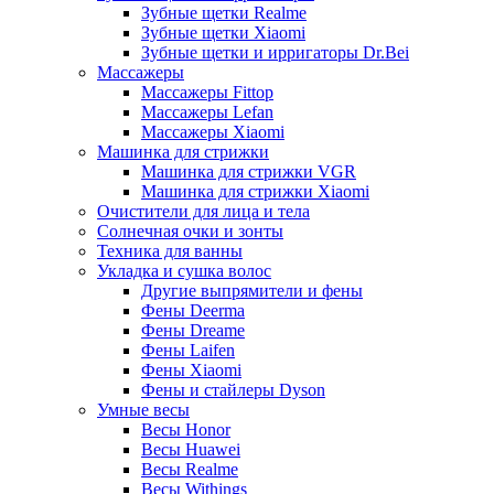
Зубные щетки Realme
Зубные щетки Xiaomi
Зубные щетки и ирригаторы Dr.Bei
Массажеры
Массажеры Fittop
Массажеры Lefan
Массажеры Xiaomi
Машинка для стрижки
Машинка для стрижки VGR
Машинка для стрижки Xiaomi
Очистители для лица и тела
Солнечная очки и зонты
Техника для ванны
Укладка и сушка волос
Другие выпрямители и фены
Фены Deerma
Фены Dreame
Фены Laifen
Фены Xiaomi
Фены и стайлеры Dyson
Умные весы
Весы Honor
Весы Huawei
Весы Realme
Весы Withings