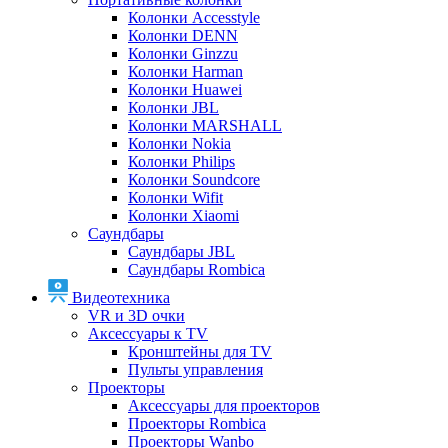
Колонки Accesstyle
Колонки DENN
Колонки Ginzzu
Колонки Harman
Колонки Huawei
Колонки JBL
Колонки MARSHALL
Колонки Nokia
Колонки Philips
Колонки Soundcore
Колонки Wifit
Колонки Xiaomi
Саундбары
Саундбары JBL
Саундбары Rombica
Видеотехника
VR и 3D очки
Аксессуары к TV
Кронштейны для TV
Пульты управления
Проекторы
Аксессуары для проекторов
Проекторы Rombica
Проекторы Wanbo