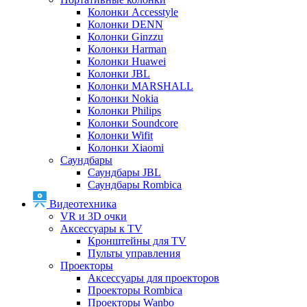
Колонки Accesstyle
Колонки DENN
Колонки Ginzzu
Колонки Harman
Колонки Huawei
Колонки JBL
Колонки MARSHALL
Колонки Nokia
Колонки Philips
Колонки Soundcore
Колонки Wifit
Колонки Xiaomi
Саундбары
Саундбары JBL
Саундбары Rombica
Видеотехника
VR и 3D очки
Аксессуары к TV
Кронштейны для TV
Пульты управления
Проекторы
Аксессуары для проекторов
Проекторы Rombica
Проекторы Wanbo