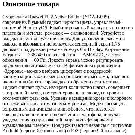
Описание товара
Смарт-часы Huawei Fit 2 Active Edition (YDA-B09S) —
современный умный гаджет черного цвета, управляемый
системой HarmonyOS. Комбинированный корпус выполнен из
пластика и металла, ремешок — силиконовый. Устройство
выдерживает погружение в воду. Для управления часами и
вывода информации используется сенсорный экран 1,75
дюйма с поддержкой режима Always-On-Display. Разрешение
матрицы — 336х480 пикселей, тип — AMOLED, частота
обновления — 60 Гц. Яркость экрана можно регулировать
вручную или автоматически. В фирменном приложении
«Здоровье» можно выбрать циферблат с поддержкой
кастомизации: можно менять обозначения местами, изменять
иконки и выбирать города для отображения статистики.
Гаджет считает пульс, измеряет количество шагов, совершает
экстренный вызов, измеряет уровень кислорода в крови и
отслеживает фазы сна. Уровень насыщения крови кислородом
отслеживается в автоматическом режиме. Модель оснащена
встроенным динамиком и микрофоном, что позволяет
совершать звонки при подключении смартфона, получать
уведомления из приложений, управлять фонариком и
музыкальным плеером. Поддерживаются девайсы с системами
Android (версии 6.0 или выше) и iOS (версии 9.0 или выше).