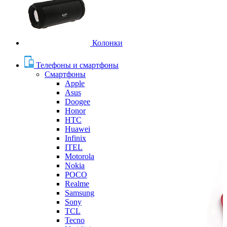
Колонки
Телефоны и смартфоны
Смартфоны
Apple
Asus
Doogee
Honor
HTC
Huawei
Infinix
ITEL
Motorola
Nokia
POCO
Realme
Samsung
Sony
TCL
Tecno