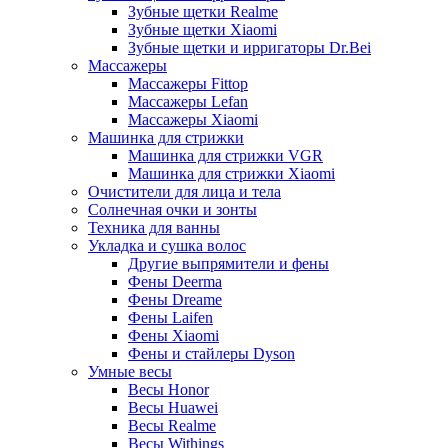
Зубные щетки Realme
Зубные щетки Xiaomi
Зубные щетки и ирригаторы Dr.Bei
Массажеры
Массажеры Fittop
Массажеры Lefan
Массажеры Xiaomi
Машинка для стрижки
Машинка для стрижки VGR
Машинка для стрижки Xiaomi
Очистители для лица и тела
Солнечная очки и зонты
Техника для ванны
Укладка и сушка волос
Другие выпрямители и фены
Фены Deerma
Фены Dreame
Фены Laifen
Фены Xiaomi
Фены и стайлеры Dyson
Умные весы
Весы Honor
Весы Huawei
Весы Realme
Весы Withings