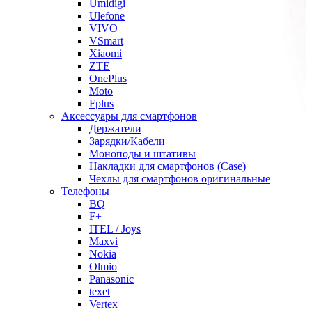
Umidigi
Ulefone
VIVO
VSmart
Xiaomi
ZTE
OnePlus
Moto
Fplus
Аксессуары для смартфонов
Держатели
Зарядки/Кабели
Моноподы и штативы
Накладки для смартфонов (Case)
Чехлы для смартфонов оригинальные
Телефоны
BQ
F+
ITEL / Joys
Maxvi
Nokia
Olmio
Panasonic
texet
Vertex