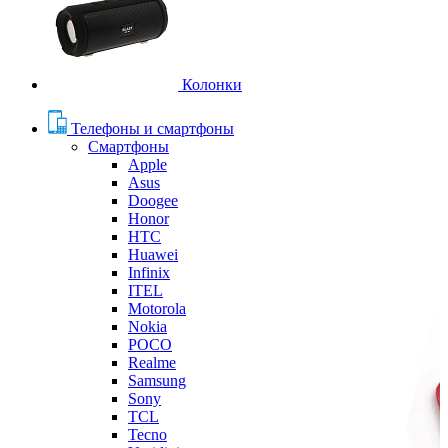
Колонки
Телефоны и смартфоны
Смартфоны
Apple
Asus
Doogee
Honor
HTC
Huawei
Infinix
ITEL
Motorola
Nokia
POCO
Realme
Samsung
Sony
TCL
Tecno