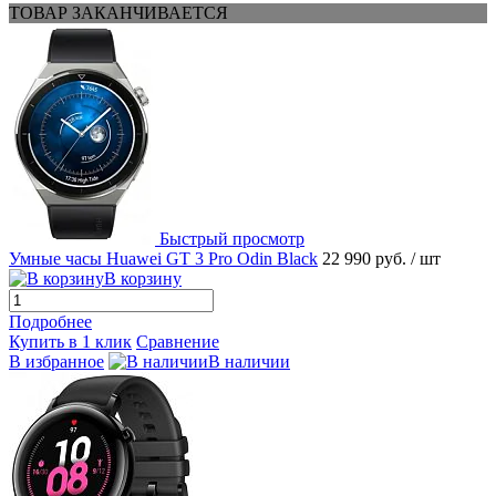
ТОВАР ЗАКАНЧИВАЕТСЯ
Быстрый просмотр
Умные часы Huawei GT 3 Pro Odin Black
22 990 руб.
/ шт
В корзину
Подробнее
Купить в 1 клик
Сравнение
В избранное
В наличии