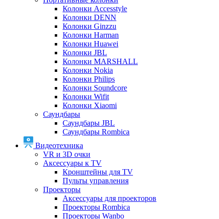
Колонки Accesstyle
Колонки DENN
Колонки Ginzzu
Колонки Harman
Колонки Huawei
Колонки JBL
Колонки MARSHALL
Колонки Nokia
Колонки Philips
Колонки Soundcore
Колонки Wifit
Колонки Xiaomi
Саундбары
Саундбары JBL
Саундбары Rombica
Видеотехника
VR и 3D очки
Аксессуары к TV
Кронштейны для TV
Пульты управления
Проекторы
Аксессуары для проекторов
Проекторы Rombica
Проекторы Wanbo