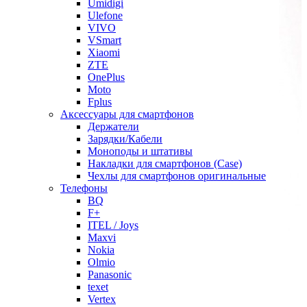
Umidigi
Ulefone
VIVO
VSmart
Xiaomi
ZTE
OnePlus
Moto
Fplus
Аксессуары для смартфонов
Держатели
Зарядки/Кабели
Моноподы и штативы
Накладки для смартфонов (Case)
Чехлы для смартфонов оригинальные
Телефоны
BQ
F+
ITEL / Joys
Maxvi
Nokia
Olmio
Panasonic
texet
Vertex