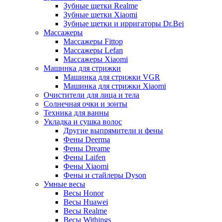
Зубные щетки Realme
Зубные щетки Xiaomi
Зубные щетки и ирригаторы Dr.Bei
Массажеры
Массажеры Fittop
Массажеры Lefan
Массажеры Xiaomi
Машинка для стрижки
Машинка для стрижки VGR
Машинка для стрижки Xiaomi
Очистители для лица и тела
Солнечная очки и зонты
Техника для ванны
Укладка и сушка волос
Другие выпрямители и фены
Фены Deerma
Фены Dreame
Фены Laifen
Фены Xiaomi
Фены и стайлеры Dyson
Умные весы
Весы Honor
Весы Huawei
Весы Realme
Весы Withings