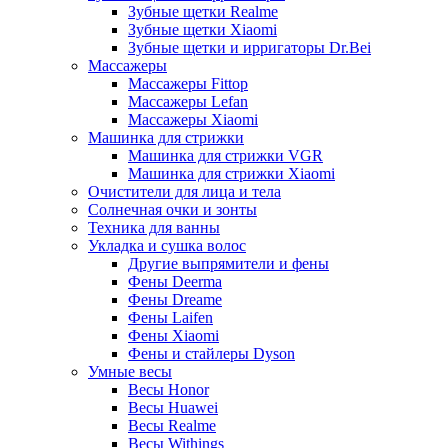
Зубные щетки Realme
Зубные щетки Xiaomi
Зубные щетки и ирригаторы Dr.Bei
Массажеры
Массажеры Fittop
Массажеры Lefan
Массажеры Xiaomi
Машинка для стрижки
Машинка для стрижки VGR
Машинка для стрижки Xiaomi
Очистители для лица и тела
Солнечная очки и зонты
Техника для ванны
Укладка и сушка волос
Другие выпрямители и фены
Фены Deerma
Фены Dreame
Фены Laifen
Фены Xiaomi
Фены и стайлеры Dyson
Умные весы
Весы Honor
Весы Huawei
Весы Realme
Весы Withings