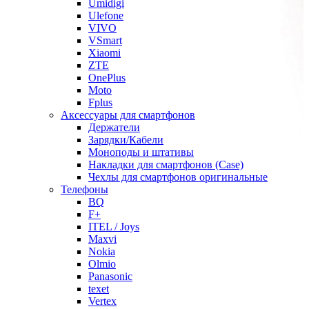
Umidigi
Ulefone
VIVO
VSmart
Xiaomi
ZTE
OnePlus
Moto
Fplus
Аксессуары для смартфонов
Держатели
Зарядки/Кабели
Моноподы и штативы
Накладки для смартфонов (Case)
Чехлы для смартфонов оригинальные
Телефоны
BQ
F+
ITEL / Joys
Maxvi
Nokia
Olmio
Panasonic
texet
Vertex