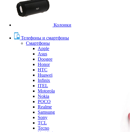
Колонки
Телефоны и смартфоны
Смартфоны
Apple
Asus
Doogee
Honor
HTC
Huawei
Infinix
ITEL
Motorola
Nokia
POCO
Realme
Samsung
Sony
TCL
Tecno