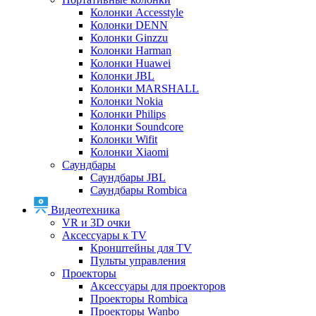
Колонки Accesstyle
Колонки DENN
Колонки Ginzzu
Колонки Harman
Колонки Huawei
Колонки JBL
Колонки MARSHALL
Колонки Nokia
Колонки Philips
Колонки Soundcore
Колонки Wifit
Колонки Xiaomi
Саундбары
Саундбары JBL
Саундбары Rombica
Видеотехника
VR и 3D очки
Аксессуары к TV
Кронштейны для TV
Пульты управления
Проекторы
Аксессуары для проекторов
Проекторы Rombica
Проекторы Wanbo