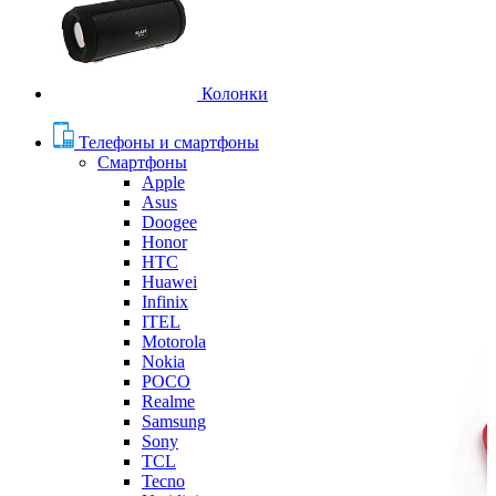
Колонки
Телефоны и смартфоны
Смартфоны
Apple
Asus
Doogee
Honor
HTC
Huawei
Infinix
ITEL
Motorola
Nokia
POCO
Realme
Samsung
Sony
TCL
Tecno