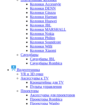
Колонки Accesstyle
Колонки DENN
Колонки Ginzzu
Колонки Harman
Колонки Huawei
Колонки JBL
Колонки MARSHALL
Колонки Nokia
Колонки Philips
Колонки Soundcore
Колонки Wifit
Колонки Xiaomi
Саундбары
Саундбары JBL
Саундбары Rombica
Видеотехника
VR и 3D очки
Аксессуары к TV
Кронштейны для TV
Пульты управления
Проекторы
Аксессуары для проекторов
Проекторы Rombica
Проекторы Wanbo