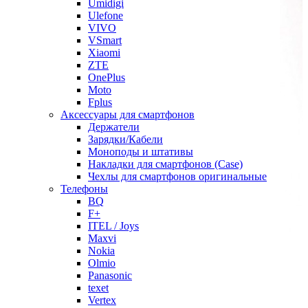
Umidigi
Ulefone
VIVO
VSmart
Xiaomi
ZTE
OnePlus
Moto
Fplus
Аксессуары для смартфонов
Держатели
Зарядки/Кабели
Моноподы и штативы
Накладки для смартфонов (Case)
Чехлы для смартфонов оригинальные
Телефоны
BQ
F+
ITEL / Joys
Maxvi
Nokia
Olmio
Panasonic
texet
Vertex