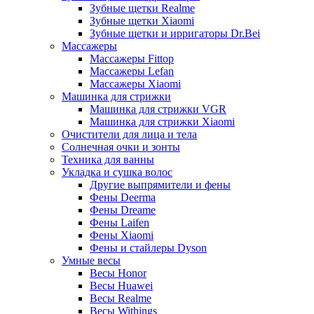
Зубные щетки Realme
Зубные щетки Xiaomi
Зубные щетки и ирригаторы Dr.Bei
Массажеры
Массажеры Fittop
Массажеры Lefan
Массажеры Xiaomi
Машинка для стрижки
Машинка для стрижки VGR
Машинка для стрижки Xiaomi
Очистители для лица и тела
Солнечная очки и зонты
Техника для ванны
Укладка и сушка волос
Другие выпрямители и фены
Фены Deerma
Фены Dreame
Фены Laifen
Фены Xiaomi
Фены и стайлеры Dyson
Умные весы
Весы Honor
Весы Huawei
Весы Realme
Весы Withings