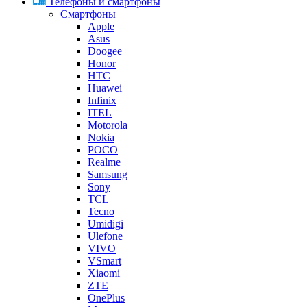
Телефоны и смартфоны
Смартфоны
Apple
Asus
Doogee
Honor
HTC
Huawei
Infinix
ITEL
Motorola
Nokia
POCO
Realme
Samsung
Sony
TCL
Tecno
Umidigi
Ulefone
VIVO
VSmart
Xiaomi
ZTE
OnePlus