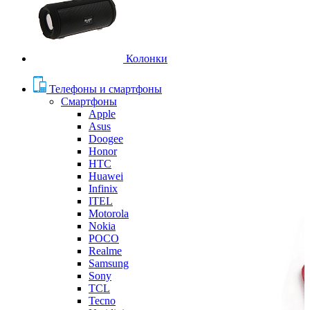
Колонки
Телефоны и смартфоны
Смартфоны
Apple
Asus
Doogee
Honor
HTC
Huawei
Infinix
ITEL
Motorola
Nokia
POCO
Realme
Samsung
Sony
TCL
Tecno