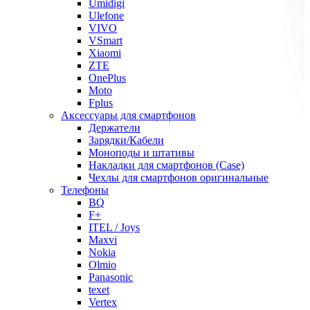
Umidigi
Ulefone
VIVO
VSmart
Xiaomi
ZTE
OnePlus
Moto
Fplus
Аксессуары для смартфонов
Держатели
Зарядки/Кабели
Моноподы и штативы
Накладки для смартфонов (Case)
Чехлы для смартфонов оригинальные
Телефоны
BQ
F+
ITEL / Joys
Maxvi
Nokia
Olmio
Panasonic
texet
Vertex