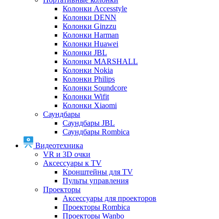
Колонки Accesstyle
Колонки DENN
Колонки Ginzzu
Колонки Harman
Колонки Huawei
Колонки JBL
Колонки MARSHALL
Колонки Nokia
Колонки Philips
Колонки Soundcore
Колонки Wifit
Колонки Xiaomi
Саундбары
Саундбары JBL
Саундбары Rombica
Видеотехника
VR и 3D очки
Аксессуары к TV
Кронштейны для TV
Пульты управления
Проекторы
Аксессуары для проекторов
Проекторы Rombica
Проекторы Wanbo