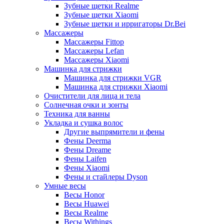
Зубные щетки Realme
Зубные щетки Xiaomi
Зубные щетки и ирригаторы Dr.Bei
Массажеры
Массажеры Fittop
Массажеры Lefan
Массажеры Xiaomi
Машинка для стрижки
Машинка для стрижки VGR
Машинка для стрижки Xiaomi
Очистители для лица и тела
Солнечная очки и зонты
Техника для ванны
Укладка и сушка волос
Другие выпрямители и фены
Фены Deerma
Фены Dreame
Фены Laifen
Фены Xiaomi
Фены и стайлеры Dyson
Умные весы
Весы Honor
Весы Huawei
Весы Realme
Весы Withings