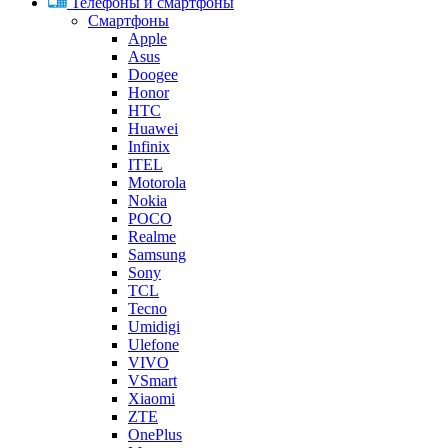
Телефоны и смартфоны
Смартфоны
Apple
Asus
Doogee
Honor
HTC
Huawei
Infinix
ITEL
Motorola
Nokia
POCO
Realme
Samsung
Sony
TCL
Tecno
Umidigi
Ulefone
VIVO
VSmart
Xiaomi
ZTE
OnePlus