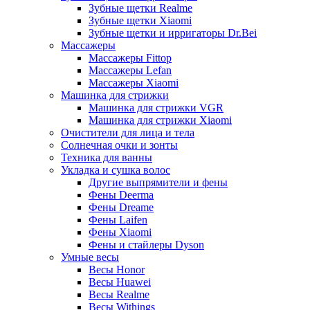
Зубные щетки Realme
Зубные щетки Xiaomi
Зубные щетки и ирригаторы Dr.Bei
Массажеры
Массажеры Fittop
Массажеры Lefan
Массажеры Xiaomi
Машинка для стрижки
Машинка для стрижки VGR
Машинка для стрижки Xiaomi
Очистители для лица и тела
Солнечная очки и зонты
Техника для ванны
Укладка и сушка волос
Другие выпрямители и фены
Фены Deerma
Фены Dreame
Фены Laifen
Фены Xiaomi
Фены и стайлеры Dyson
Умные весы
Весы Honor
Весы Huawei
Весы Realme
Весы Withings