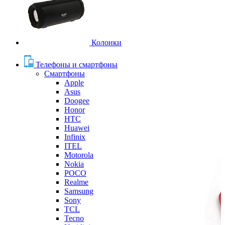
Колонки
Телефоны и смартфоны
Смартфоны
Apple
Asus
Doogee
Honor
HTC
Huawei
Infinix
ITEL
Motorola
Nokia
POCO
Realme
Samsung
Sony
TCL
Tecno