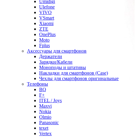
Umidigi
Ulefone
VIVO
VSmart
Xiaomi
ZTE
OnePlus
Moto
Fplus
Аксессуары для смартфонов
Держатели
Зарядки/Кабели
Моноподы и штативы
Накладки для смартфонов (Case)
Чехлы для смартфонов оригинальные
Телефоны
BQ
F+
ITEL / Joys
Maxvi
Nokia
Olmio
Panasonic
texet
Vertex