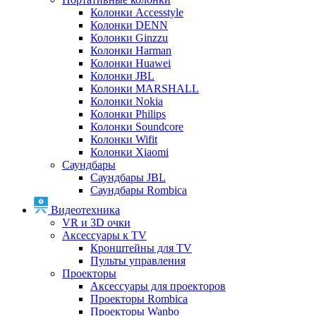
Колонки Accesstyle
Колонки DENN
Колонки Ginzzu
Колонки Harman
Колонки Huawei
Колонки JBL
Колонки MARSHALL
Колонки Nokia
Колонки Philips
Колонки Soundcore
Колонки Wifit
Колонки Xiaomi
Саундбары
Саундбары JBL
Саундбары Rombica
Видеотехника
VR и 3D очки
Аксессуары к TV
Кронштейны для TV
Пульты управления
Проекторы
Аксессуары для проекторов
Проекторы Rombica
Проекторы Wanbo