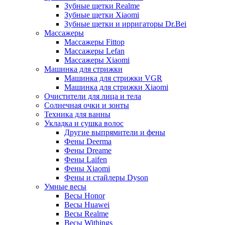
Зубные щетки Realme
Зубные щетки Xiaomi
Зубные щетки и ирригаторы Dr.Bei
Массажеры
Массажеры Fittop
Массажеры Lefan
Массажеры Xiaomi
Машинка для стрижки
Машинка для стрижки VGR
Машинка для стрижки Xiaomi
Очистители для лица и тела
Солнечная очки и зонты
Техника для ванны
Укладка и сушка волос
Другие выпрямители и фены
Фены Deerma
Фены Dreame
Фены Laifen
Фены Xiaomi
Фены и стайлеры Dyson
Умные весы
Весы Honor
Весы Huawei
Весы Realme
Весы Withings