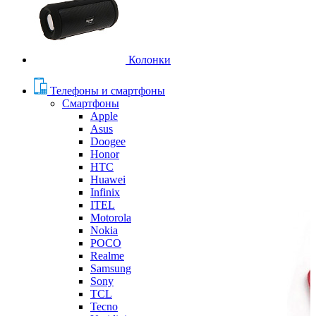
Колонки
Телефоны и смартфоны
Смартфоны
Apple
Asus
Doogee
Honor
HTC
Huawei
Infinix
ITEL
Motorola
Nokia
POCO
Realme
Samsung
Sony
TCL
Tecno