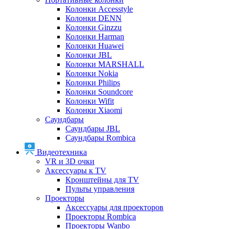
Колонки Accesstyle
Колонки DENN
Колонки Ginzzu
Колонки Harman
Колонки Huawei
Колонки JBL
Колонки MARSHALL
Колонки Nokia
Колонки Philips
Колонки Soundcore
Колонки Wifit
Колонки Xiaomi
Саундбары
Саундбары JBL
Саундбары Rombica
Видеотехника
VR и 3D очки
Аксессуары к TV
Кронштейны для TV
Пульты управления
Проекторы
Аксессуары для проекторов
Проекторы Rombica
Проекторы Wanbo