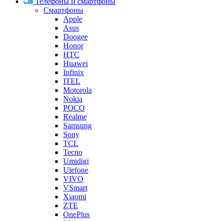
Телефоны и смартфоны
Смартфоны
Apple
Asus
Doogee
Honor
HTC
Huawei
Infinix
ITEL
Motorola
Nokia
POCO
Realme
Samsung
Sony
TCL
Tecno
Umidigi
Ulefone
VIVO
VSmart
Xiaomi
ZTE
OnePlus