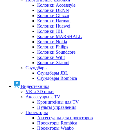
Колонки Accesstyle
Колонки DENN
Колонки Ginzzu
Колонки Harman
Колонки Huawei
Колонки JBL
Колонки MARSHALL
Колонки Nokia
Колонки Philips
Колонки Soundcore
Колонки Wifit
Колонки Xiaomi
Саундбары
Саундбары JBL
Саундбары Rombica
Видеотехника
VR и 3D очки
Аксессуары к TV
Кронштейны для TV
Пульты управления
Проекторы
Аксессуары для проекторов
Проекторы Rombica
Проекторы Wanbo