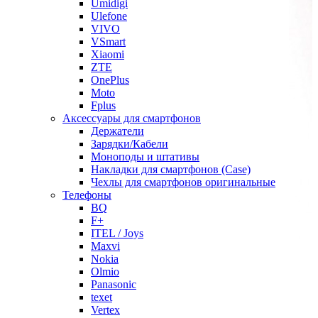
Umidigi
Ulefone
VIVO
VSmart
Xiaomi
ZTE
OnePlus
Moto
Fplus
Аксессуары для смартфонов
Держатели
Зарядки/Кабели
Моноподы и штативы
Накладки для смартфонов (Case)
Чехлы для смартфонов оригинальные
Телефоны
BQ
F+
ITEL / Joys
Maxvi
Nokia
Olmio
Panasonic
texet
Vertex