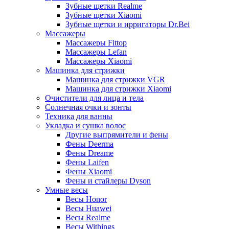
Зубные щетки Realme
Зубные щетки Xiaomi
Зубные щетки и ирригаторы Dr.Bei
Массажеры
Массажеры Fittop
Массажеры Lefan
Массажеры Xiaomi
Машинка для стрижки
Машинка для стрижки VGR
Машинка для стрижки Xiaomi
Очистители для лица и тела
Солнечная очки и зонты
Техника для ванны
Укладка и сушка волос
Другие выпрямители и фены
Фены Deerma
Фены Dreame
Фены Laifen
Фены Xiaomi
Фены и стайлеры Dyson
Умные весы
Весы Honor
Весы Huawei
Весы Realme
Весы Withings