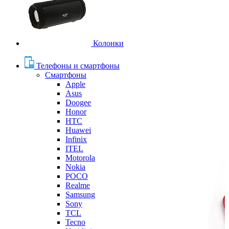
Колонки
Телефоны и смартфоны
Смартфоны
Apple
Asus
Doogee
Honor
HTC
Huawei
Infinix
ITEL
Motorola
Nokia
POCO
Realme
Samsung
Sony
TCL
Tecno