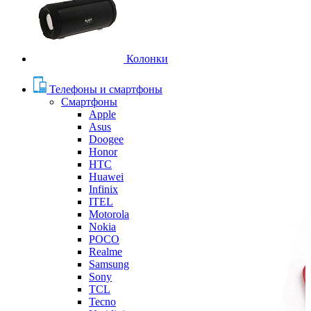
Колонки
Телефоны и смартфоны
Смартфоны
Apple
Asus
Doogee
Honor
HTC
Huawei
Infinix
ITEL
Motorola
Nokia
POCO
Realme
Samsung
Sony
TCL
Tecno