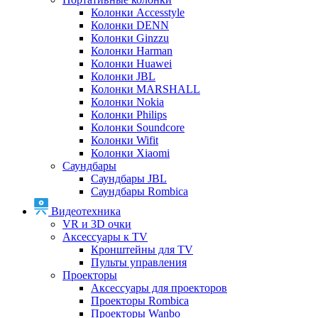
Колонки Accesstyle
Колонки DENN
Колонки Ginzzu
Колонки Harman
Колонки Huawei
Колонки JBL
Колонки MARSHALL
Колонки Nokia
Колонки Philips
Колонки Soundcore
Колонки Wifit
Колонки Xiaomi
Саундбары
Саундбары JBL
Саундбары Rombica
Видеотехника
VR и 3D очки
Аксессуары к TV
Кронштейны для TV
Пульты управления
Проекторы
Аксессуары для проекторов
Проекторы Rombica
Проекторы Wanbo