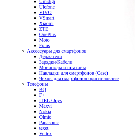
Umidigi
Ulefone
VIVO
VSmart
Xiaomi
ZTE
OnePlus
Moto
Fplus
Аксессуары для смартфонов
Держатели
Зарядки/Кабели
Моноподы и штативы
Накладки для смартфонов (Case)
Чехлы для смартфонов оригинальные
Телефоны
BQ
F+
ITEL / Joys
Maxvi
Nokia
Olmio
Panasonic
texet
Vertex