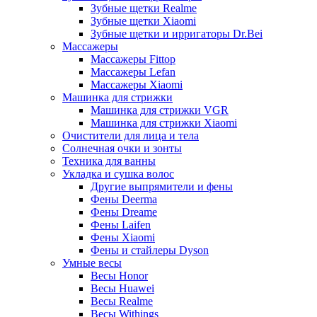
Зубные щетки Realme
Зубные щетки Xiaomi
Зубные щетки и ирригаторы Dr.Bei
Массажеры
Массажеры Fittop
Массажеры Lefan
Массажеры Xiaomi
Машинка для стрижки
Машинка для стрижки VGR
Машинка для стрижки Xiaomi
Очистители для лица и тела
Солнечная очки и зонты
Техника для ванны
Укладка и сушка волос
Другие выпрямители и фены
Фены Deerma
Фены Dreame
Фены Laifen
Фены Xiaomi
Фены и стайлеры Dyson
Умные весы
Весы Honor
Весы Huawei
Весы Realme
Весы Withings