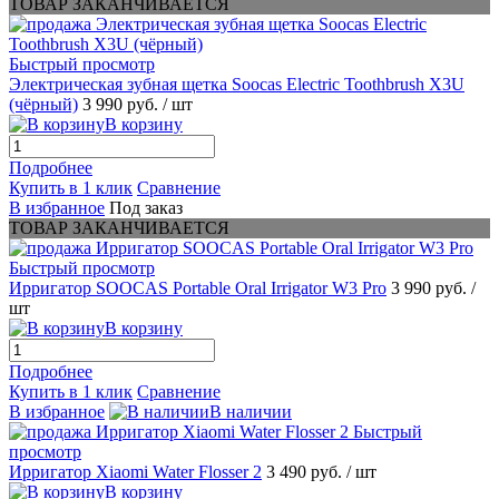
ТОВАР ЗАКАНЧИВАЕТСЯ
Быстрый просмотр
Электрическая зубная щетка Soocas Electric Toothbrush X3U
(чёрный)
3 990 руб.
/ шт
В корзину
Подробнее
Купить в 1 клик
Сравнение
В избранное
Под заказ
ТОВАР ЗАКАНЧИВАЕТСЯ
Быстрый просмотр
Ирригатор SOOCAS Portable Oral Irrigator W3 Pro
3 990 руб.
/
шт
В корзину
Подробнее
Купить в 1 клик
Сравнение
В избранное
В наличии
Быстрый
просмотр
Ирригатор Xiaomi Water Flosser 2
3 490 руб.
/ шт
В корзину