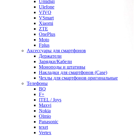
Umidigi
Ulefone
VIVO
VSmart
Xiaomi
ZTE
OnePlus
Moto
Fplus
Аксессуары для смартфонов
Держатели
Зарядки/Кабели
Моноподы и штативы
Накладки для смартфонов (Case)
Чехлы для смартфонов оригинальные
Телефоны
BQ
F+
ITEL / Joys
Maxvi
Nokia
Olmio
Panasonic
texet
Vertex