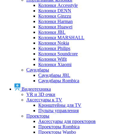
Колонки Accesstyle
Колонки DENN
Колонки Ginzzu
Колонки Harman
Колонки Huawei
Колонки JBL
Колонки MARSHALL
Колонки Nokia
Колонки Philips
Колонки Soundcore
Колонки Wifit
Колонки Xiaomi
Саундбары
Саундбары JBL
Саундбары Rombica
Видеотехника
VR и 3D очки
Аксессуары к TV
Кронштейны для TV
Пульты управления
Проекторы
Аксессуары для проекторов
Проекторы Rombica
Проекторы Wanbo