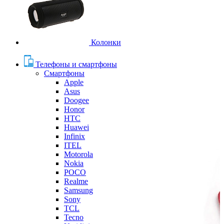
Колонки
Телефоны и смартфоны
Смартфоны
Apple
Asus
Doogee
Honor
HTC
Huawei
Infinix
ITEL
Motorola
Nokia
POCO
Realme
Samsung
Sony
TCL
Tecno