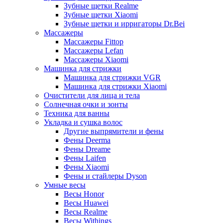
Зубные щетки Realme
Зубные щетки Xiaomi
Зубные щетки и ирригаторы Dr.Bei
Массажеры
Массажеры Fittop
Массажеры Lefan
Массажеры Xiaomi
Машинка для стрижки
Машинка для стрижки VGR
Машинка для стрижки Xiaomi
Очистители для лица и тела
Солнечная очки и зонты
Техника для ванны
Укладка и сушка волос
Другие выпрямители и фены
Фены Deerma
Фены Dreame
Фены Laifen
Фены Xiaomi
Фены и стайлеры Dyson
Умные весы
Весы Honor
Весы Huawei
Весы Realme
Весы Withings