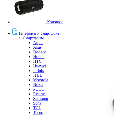
Колонки
Телефоны и смартфоны
Смартфоны
Apple
Asus
Doogee
Honor
HTC
Huawei
Infinix
ITEL
Motorola
Nokia
POCO
Realme
Samsung
Sony
TCL
Tecno