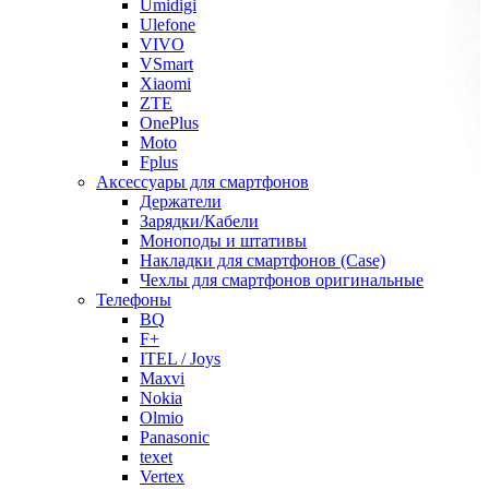
Umidigi
Ulefone
VIVO
VSmart
Xiaomi
ZTE
OnePlus
Moto
Fplus
Аксессуары для смартфонов
Держатели
Зарядки/Кабели
Моноподы и штативы
Накладки для смартфонов (Case)
Чехлы для смартфонов оригинальные
Телефоны
BQ
F+
ITEL / Joys
Maxvi
Nokia
Olmio
Panasonic
texet
Vertex