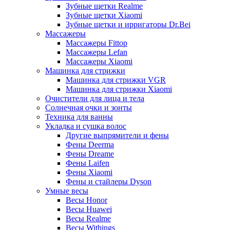
Зубные щетки Realme
Зубные щетки Xiaomi
Зубные щетки и ирригаторы Dr.Bei
Массажеры
Массажеры Fittop
Массажеры Lefan
Массажеры Xiaomi
Машинка для стрижки
Машинка для стрижки VGR
Машинка для стрижки Xiaomi
Очистители для лица и тела
Солнечная очки и зонты
Техника для ванны
Укладка и сушка волос
Другие выпрямители и фены
Фены Deerma
Фены Dreame
Фены Laifen
Фены Xiaomi
Фены и стайлеры Dyson
Умные весы
Весы Honor
Весы Huawei
Весы Realme
Весы Withings