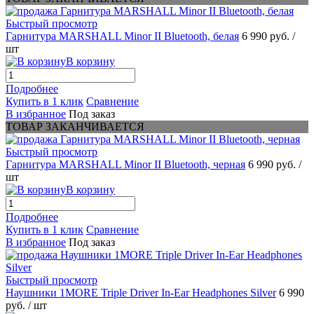
Быстрый просмотр
Гарнитура MARSHALL Minor II Bluetooth, белая
6 990 руб.
/
шт
В корзину
Подробнее
Купить в 1 клик
Сравнение
В избранное
Под заказ
ТОВАР ЗАКАНЧИВАЕТСЯ
Быстрый просмотр
Гарнитура MARSHALL Minor II Bluetooth, черная
6 990 руб.
/
шт
В корзину
Подробнее
Купить в 1 клик
Сравнение
В избранное
Под заказ
Быстрый просмотр
Наушники 1MORE Triple Driver In-Ear Headphones Silver
6 990
руб.
/ шт