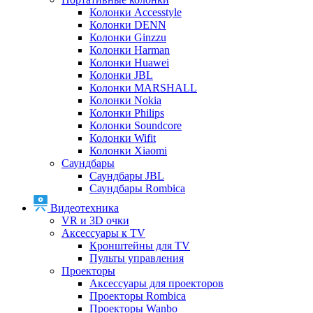
Колонки Accesstyle
Колонки DENN
Колонки Ginzzu
Колонки Harman
Колонки Huawei
Колонки JBL
Колонки MARSHALL
Колонки Nokia
Колонки Philips
Колонки Soundcore
Колонки Wifit
Колонки Xiaomi
Саундбары
Саундбары JBL
Саундбары Rombica
Видеотехника
VR и 3D очки
Аксессуары к TV
Кронштейны для TV
Пульты управления
Проекторы
Аксессуары для проекторов
Проекторы Rombica
Проекторы Wanbo