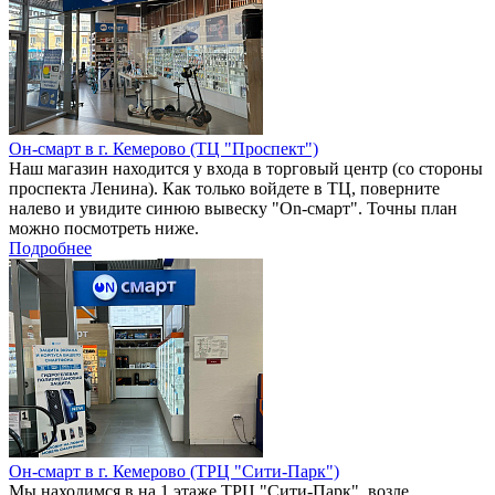
Он-смарт в г. Кемерово (ТЦ "Проспект")
Наш магазин находится у входа в торговый центр (со стороны
проспекта Ленина). Как только войдете в ТЦ, поверните
налево и увидите синюю вывеску "On-смарт". Точны план
можно посмотреть ниже.
Подробнее
Он-смарт в г. Кемерово (ТРЦ "Сити-Парк")
Мы находимся в на 1 этаже ТРЦ "Сити-Парк", возле