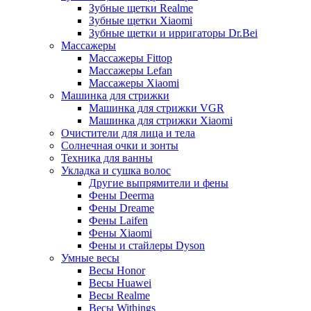
Зубные щетки Realme
Зубные щетки Xiaomi
Зубные щетки и ирригаторы Dr.Bei
Массажеры
Массажеры Fittop
Массажеры Lefan
Массажеры Xiaomi
Машинка для стрижки
Машинка для стрижки VGR
Машинка для стрижки Xiaomi
Очистители для лица и тела
Солнечная очки и зонты
Техника для ванны
Укладка и сушка волос
Другие выпрямители и фены
Фены Deerma
Фены Dreame
Фены Laifen
Фены Xiaomi
Фены и стайлеры Dyson
Умные весы
Весы Honor
Весы Huawei
Весы Realme
Весы Withings