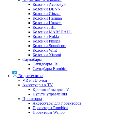
Колонки Accesstyle
Колонки DENN
Колонки Ginzzu
Колонки Harman
Колонки Huawei
Колонки JBL
Колонки MARSHALL
Колонки Nokia
Колонки Philips
Колонки Soundcore
Колонки Wifit
Колонки Xiaomi
Саундбары
Саундбары JBL
Саундбары Rombica
Видеотехника
VR и 3D очки
Аксессуары к TV
Кронштейны для TV
Пульты управления
Проекторы
Аксессуары для проекторов
Проекторы Rombica
Проекторы Wanbo