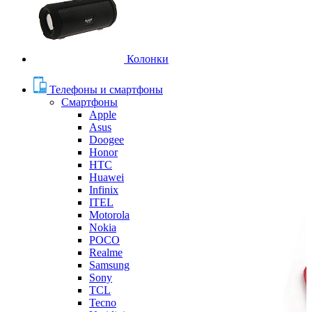
Колонки
Телефоны и смартфоны
Смартфоны
Apple
Asus
Doogee
Honor
HTC
Huawei
Infinix
ITEL
Motorola
Nokia
POCO
Realme
Samsung
Sony
TCL
Tecno