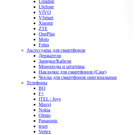
Umidigi
Ulefone
VIVO
VSmart
Xiaomi
ZTE
OnePlus
Moto
Fplus
Аксессуары для смартфонов
Держатели
Зарядки/Кабели
Моноподы и штативы
Накладки для смартфонов (Case)
Чехлы для смартфонов оригинальные
Телефоны
BQ
F+
ITEL / Joys
Maxvi
Nokia
Olmio
Panasonic
texet
Vertex