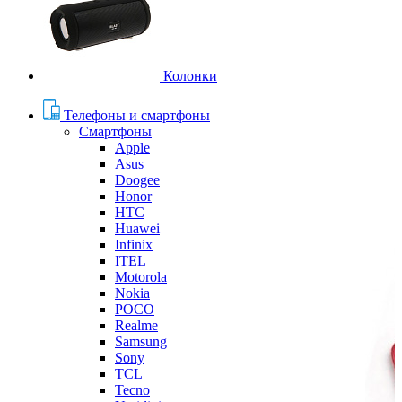
Колонки
Телефоны и смартфоны
Смартфоны
Apple
Asus
Doogee
Honor
HTC
Huawei
Infinix
ITEL
Motorola
Nokia
POCO
Realme
Samsung
Sony
TCL
Tecno