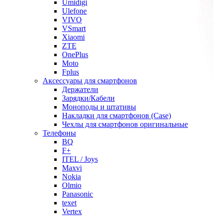
Umidigi
Ulefone
VIVO
VSmart
Xiaomi
ZTE
OnePlus
Moto
Fplus
Аксессуары для смартфонов
Держатели
Зарядки/Кабели
Моноподы и штативы
Накладки для смартфонов (Case)
Чехлы для смартфонов оригинальные
Телефоны
BQ
F+
ITEL / Joys
Maxvi
Nokia
Olmio
Panasonic
texet
Vertex