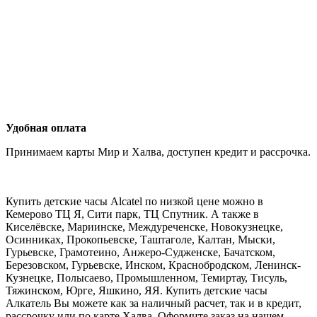
Удобная оплата
Принимаем карты Мир и Халва, доступен кредит и рассрочка.
Купить детские часы Alcatel по низкой цене можно в
Кемерово ТЦ Я, Сити парк, ТЦ Спутник. А также в
Киселёвске, Мариинске, Междуреченске, Новокузнецке,
Осинниках, Прокопьевске, Таштаголе, Калтан, Мыски,
Гурьевске, Грамотеино, Анжеро-Судженске, Бачатском,
Березовском, Гурьевске, Инском, Краснобродском, Ленинск-
Кузнецке, Полысаево, Промышленном, Темиртау, Тисуль,
Тяжинском, Юрге, Яшкино, ЯЯ. Купить детские часы
Алкатель Вы можете как за наличный расчет, так и в кредит,
рассрочку или по карте Халва. Оформите заказ на нашем