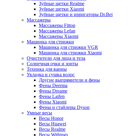
Зубные щетки Realme
Зубные щетки Xiaomi
Зубные щетки и ирригаторы Dr.Bei
Массажеры
Массажеры Fittop
Массажеры Lefan
Массажеры Xiaomi
Машинка для стрижки
Машинка для стрижки VGR
Машинка для стрижки Xiaomi
Очистители для лица и тела
Солнечная очки и зонты
Техника для ванны
Укладка и сушка волос
Другие выпрямители и фены
Фены Deerma
Фены Dreame
Фены Laifen
Фены Xiaomi
Фены и стайлеры Dyson
Умные весы
Весы Honor
Весы Huawei
Весы Realme
Весы Withings