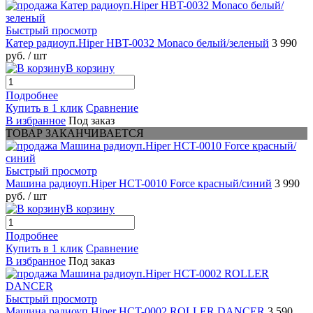
Быстрый просмотр
Катер радиоуп.Hiper HBT-0032 Monaco белый/зеленый
3 990
руб.
/ шт
В корзину
Подробнее
Купить в 1 клик
Сравнение
В избранное
Под заказ
ТОВАР ЗАКАНЧИВАЕТСЯ
Быстрый просмотр
Машина радиоуп.Hiper HCT-0010 Force красный/синий
3 990
руб.
/ шт
В корзину
Подробнее
Купить в 1 клик
Сравнение
В избранное
Под заказ
Быстрый просмотр
Машина радиоуп.Hiper HCT-0002 ROLLER DANCER
3 590