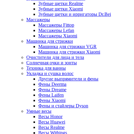
Зубные щетки Realme
Зубные щетки Xiaomi
Зубные щетки и ирригаторы Dr.Bei
Массажеры
Массажеры Fittop
Массажеры Lefan
Массажеры Xiaomi
Машинка для стрижки
Машинка для стрижки VGR
Машинка для стрижки Xiaomi
Очистители для лица и тела
Солнечная очки и зонты
Техника для ванны
Укладка и сушка волос
Другие выпрямители и фены
Фены Deerma
Фены Dreame
Фены Laifen
Фены Xiaomi
Фены и стайлеры Dyson
Умные весы
Весы Honor
Весы Huawei
Весы Realme
Весы Withings