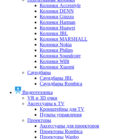
Колонки Accesstyle
Колонки DENN
Колонки Ginzzu
Колонки Harman
Колонки Huawei
Колонки JBL
Колонки MARSHALL
Колонки Nokia
Колонки Philips
Колонки Soundcore
Колонки Wifit
Колонки Xiaomi
Саундбары
Саундбары JBL
Саундбары Rombica
Видеотехника
VR и 3D очки
Аксессуары к TV
Кронштейны для TV
Пульты управления
Проекторы
Аксессуары для проекторов
Проекторы Rombica
Проекторы Wanbo