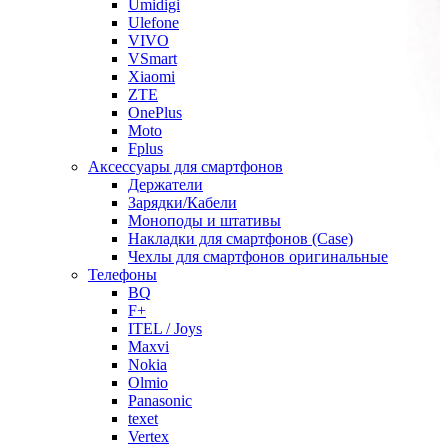
Umidigi
Ulefone
VIVO
VSmart
Xiaomi
ZTE
OnePlus
Moto
Fplus
Аксессуары для смартфонов
Держатели
Зарядки/Кабели
Моноподы и штативы
Накладки для смартфонов (Case)
Чехлы для смартфонов оригинальные
Телефоны
BQ
F+
ITEL / Joys
Maxvi
Nokia
Olmio
Panasonic
texet
Vertex