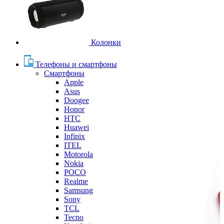
Колонки
Телефоны и смартфоны
Смартфоны
Apple
Asus
Doogee
Honor
HTC
Huawei
Infinix
ITEL
Motorola
Nokia
POCO
Realme
Samsung
Sony
TCL
Tecno