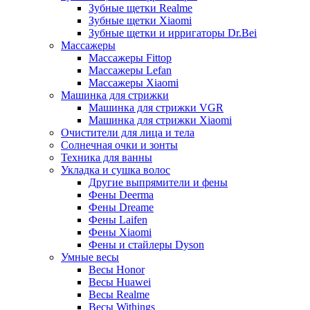
Зубные щетки Realme
Зубные щетки Xiaomi
Зубные щетки и ирригаторы Dr.Bei
Массажеры
Массажеры Fittop
Массажеры Lefan
Массажеры Xiaomi
Машинка для стрижки
Машинка для стрижки VGR
Машинка для стрижки Xiaomi
Очистители для лица и тела
Солнечная очки и зонты
Техника для ванны
Укладка и сушка волос
Другие выпрямители и фены
Фены Deerma
Фены Dreame
Фены Laifen
Фены Xiaomi
Фены и стайлеры Dyson
Умные весы
Весы Honor
Весы Huawei
Весы Realme
Весы Withings