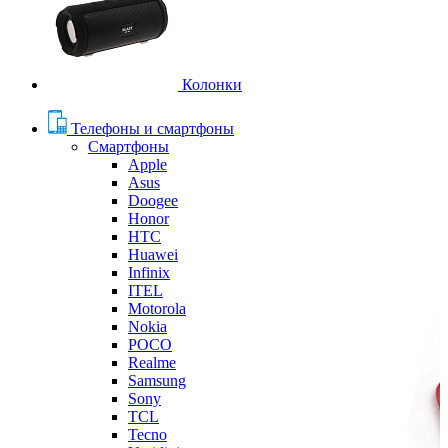
Колонки
Телефоны и смартфоны
Смартфоны
Apple
Asus
Doogee
Honor
HTC
Huawei
Infinix
ITEL
Motorola
Nokia
POCO
Realme
Samsung
Sony
TCL
Tecno