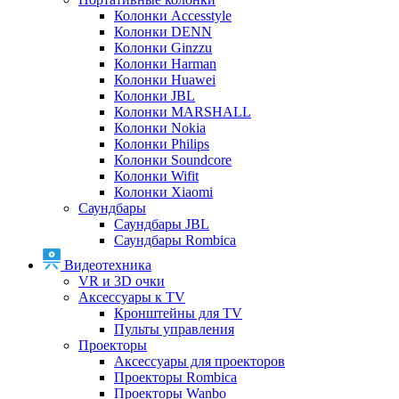
Колонки Accesstyle
Колонки DENN
Колонки Ginzzu
Колонки Harman
Колонки Huawei
Колонки JBL
Колонки MARSHALL
Колонки Nokia
Колонки Philips
Колонки Soundcore
Колонки Wifit
Колонки Xiaomi
Саундбары
Саундбары JBL
Саундбары Rombica
Видеотехника
VR и 3D очки
Аксессуары к TV
Кронштейны для TV
Пульты управления
Проекторы
Аксессуары для проекторов
Проекторы Rombica
Проекторы Wanbo