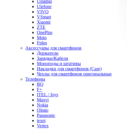
Umidigi
Ulefone
VIVO
VSmart
Xiaomi
ZTE
OnePlus
Moto
Fplus
Аксессуары для смартфонов
Держатели
Зарядки/Кабели
Моноподы и штативы
Накладки для смартфонов (Case)
Чехлы для смартфонов оригинальные
Телефоны
BQ
F+
ITEL / Joys
Maxvi
Nokia
Olmio
Panasonic
texet
Vertex