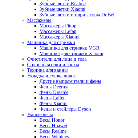
Зубные щетки Realme
Зубные щетки Xiaomi
Зубные щетки и ирригаторы Dr.Bei
Массажеры
Массажеры Fittop
Массажеры Lefan
Массажеры Xiaomi
Машинка для стрижки
Машинка для стрижки VGR
Машинка для стрижки Xiaomi
Очистители для лица и тела
Солнечная очки и зонты
Техника для ванны
Укладка и сушка волос
Другие выпрямители и фены
Фены Deerma
Фены Dreame
Фены Laifen
Фены Xiaomi
Фены и стайлеры Dyson
Умные весы
Весы Honor
Весы Huawei
Весы Realme
Весы Withings