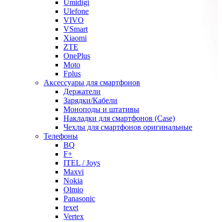
Umidigi
Ulefone
VIVO
VSmart
Xiaomi
ZTE
OnePlus
Moto
Fplus
Аксессуары для смартфонов
Держатели
Зарядки/Кабели
Моноподы и штативы
Накладки для смартфонов (Case)
Чехлы для смартфонов оригинальные
Телефоны
BQ
F+
ITEL / Joys
Maxvi
Nokia
Olmio
Panasonic
texet
Vertex