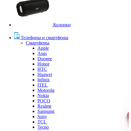
Колонки
Телефоны и смартфоны
Смартфоны
Apple
Asus
Doogee
Honor
HTC
Huawei
Infinix
ITEL
Motorola
Nokia
POCO
Realme
Samsung
Sony
TCL
Tecno