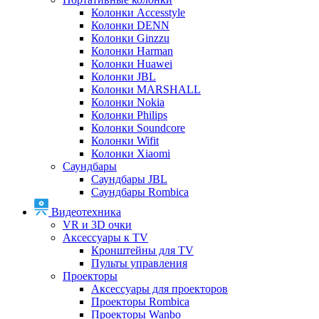
Колонки Accesstyle
Колонки DENN
Колонки Ginzzu
Колонки Harman
Колонки Huawei
Колонки JBL
Колонки MARSHALL
Колонки Nokia
Колонки Philips
Колонки Soundcore
Колонки Wifit
Колонки Xiaomi
Саундбары
Саундбары JBL
Саундбары Rombica
Видеотехника
VR и 3D очки
Аксессуары к TV
Кронштейны для TV
Пульты управления
Проекторы
Аксессуары для проекторов
Проекторы Rombica
Проекторы Wanbo