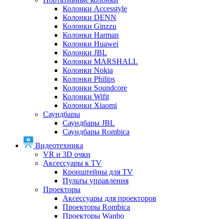
Колонки Accesstyle
Колонки DENN
Колонки Ginzzu
Колонки Harman
Колонки Huawei
Колонки JBL
Колонки MARSHALL
Колонки Nokia
Колонки Philips
Колонки Soundcore
Колонки Wifit
Колонки Xiaomi
Саундбары
Саундбары JBL
Саундбары Rombica
Видеотехника
VR и 3D очки
Аксессуары к TV
Кронштейны для TV
Пульты управления
Проекторы
Аксессуары для проекторов
Проекторы Rombica
Проекторы Wanbo