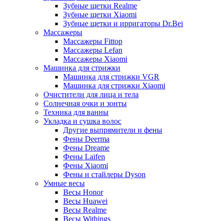
Зубные щетки Realme
Зубные щетки Xiaomi
Зубные щетки и ирригаторы Dr.Bei
Массажеры
Массажеры Fittop
Массажеры Lefan
Массажеры Xiaomi
Машинка для стрижки
Машинка для стрижки VGR
Машинка для стрижки Xiaomi
Очистители для лица и тела
Солнечная очки и зонты
Техника для ванны
Укладка и сушка волос
Другие выпрямители и фены
Фены Deerma
Фены Dreame
Фены Laifen
Фены Xiaomi
Фены и стайлеры Dyson
Умные весы
Весы Honor
Весы Huawei
Весы Realme
Весы Withings