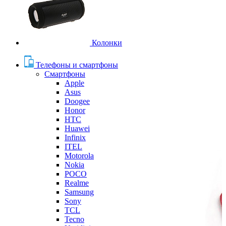
Колонки
Телефоны и смартфоны
Смартфоны
Apple
Asus
Doogee
Honor
HTC
Huawei
Infinix
ITEL
Motorola
Nokia
POCO
Realme
Samsung
Sony
TCL
Tecno