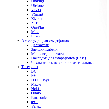
Umidigi
Ulefone
VIVO
VSmart
Xiaomi
ZTE
OnePlus
Moto
Fplus
Аксессуары для смартфонов
Держатели
Зарядки/Кабели
Моноподы и штативы
Накладки для смартфонов (Case)
Чехлы для смартфонов оригинальные
Телефоны
BQ
F+
ITEL / Joys
Maxvi
Nokia
Olmio
Panasonic
texet
Vertex