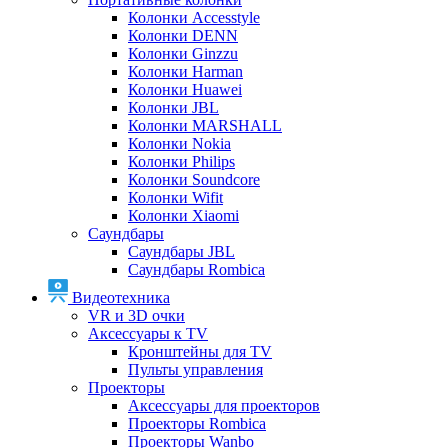
Колонки Accesstyle
Колонки DENN
Колонки Ginzzu
Колонки Harman
Колонки Huawei
Колонки JBL
Колонки MARSHALL
Колонки Nokia
Колонки Philips
Колонки Soundcore
Колонки Wifit
Колонки Xiaomi
Саундбары
Саундбары JBL
Саундбары Rombica
Видеотехника
VR и 3D очки
Аксессуары к TV
Кронштейны для TV
Пульты управления
Проекторы
Аксессуары для проекторов
Проекторы Rombica
Проекторы Wanbo