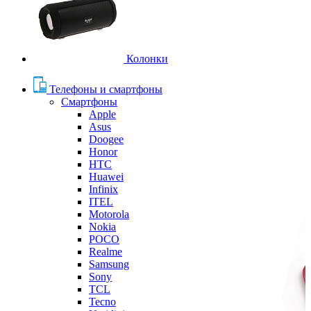
Колонки
Телефоны и смартфоны
Смартфоны
Apple
Asus
Doogee
Honor
HTC
Huawei
Infinix
ITEL
Motorola
Nokia
POCO
Realme
Samsung
Sony
TCL
Tecno