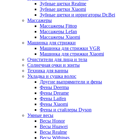
Зубные щетки Realme
Зубные щетки Xiaomi
Зубные щетки и ирригаторы Dr.Bei
Массажеры
Массажеры Fittop
Массажеры Lefan
Массажеры Xiaomi
Машинка для стрижки
Машинка для стрижки VGR
Машинка для стрижки Xiaomi
Очистители для лица и тела
Солнечная очки и зонты
Техника для ванны
Укладка и сушка волос
Другие выпрямители и фены
Фены Deerma
Фены Dreame
Фены Laifen
Фены Xiaomi
Фены и стайлеры Dyson
Умные весы
Весы Honor
Весы Huawei
Весы Realme
Весы Withings