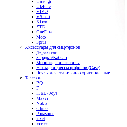
Umidigi
Ulefone
VIVO
VSmart
Xiaomi
ZTE
OnePlus
Moto
Fplus
Аксессуары для смартфонов
Держатели
Зарядки/Кабели
Моноподы и штативы
Накладки для смартфонов (Case)
Чехлы для смартфонов оригинальные
Телефоны
BQ
F+
ITEL / Joys
Maxvi
Nokia
Olmio
Panasonic
texet
Vertex