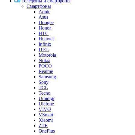
Телефоны и смартфоны
Смартфоны
Apple
Asus
Doogee
Honor
HTC
Huawei
Infinix
ITEL
Motorola
Nokia
POCO
Realme
Samsung
Sony
TCL
Tecno
Umidigi
Ulefone
VIVO
VSmart
Xiaomi
ZTE
OnePlus