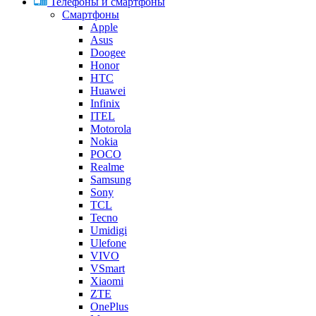
Телефоны и смартфоны
Смартфоны
Apple
Asus
Doogee
Honor
HTC
Huawei
Infinix
ITEL
Motorola
Nokia
POCO
Realme
Samsung
Sony
TCL
Tecno
Umidigi
Ulefone
VIVO
VSmart
Xiaomi
ZTE
OnePlus