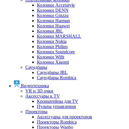
Колонки Accesstyle
Колонки DENN
Колонки Ginzzu
Колонки Harman
Колонки Huawei
Колонки JBL
Колонки MARSHALL
Колонки Nokia
Колонки Philips
Колонки Soundcore
Колонки Wifit
Колонки Xiaomi
Саундбары
Саундбары JBL
Саундбары Rombica
Видеотехника
VR и 3D очки
Аксессуары к TV
Кронштейны для TV
Пульты управления
Проекторы
Аксессуары для проекторов
Проекторы Rombica
Проекторы Wanbo