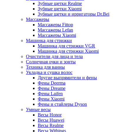
Зубные щетки Realme
Зубные щетки Xiaomi
Зубные щетки и ирригаторы Dr.Bei
Массажеры
Массажеры Fittop
Массажеры Lefan
Массажеры Xiaomi
Машинка для стрижки
Машинка для стрижки VGR
Машинка для стрижки Xiaomi
Очистители для лица и тела
Солнечная очки и зонты
Техника для ванны
Укладка и сушка волос
Другие выпрямители и фены
Фены Deerma
Фены Dreame
Фены Laifen
Фены Xiaomi
Фены и стайлеры Dyson
Умные весы
Весы Honor
Весы Huawei
Весы Realme
Весы Withings