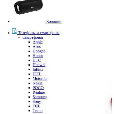
Колонки
Телефоны и смартфоны
Смартфоны
Apple
Asus
Doogee
Honor
HTC
Huawei
Infinix
ITEL
Motorola
Nokia
POCO
Realme
Samsung
Sony
TCL
Tecno