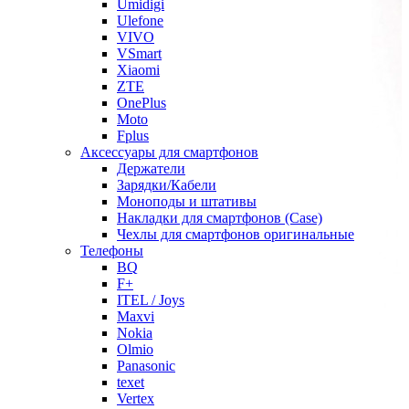
Umidigi
Ulefone
VIVO
VSmart
Xiaomi
ZTE
OnePlus
Moto
Fplus
Аксессуары для смартфонов
Держатели
Зарядки/Кабели
Моноподы и штативы
Накладки для смартфонов (Case)
Чехлы для смартфонов оригинальные
Телефоны
BQ
F+
ITEL / Joys
Maxvi
Nokia
Olmio
Panasonic
texet
Vertex