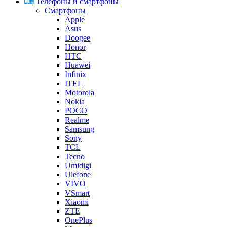
Телефоны и смартфоны
Смартфоны
Apple
Asus
Doogee
Honor
HTC
Huawei
Infinix
ITEL
Motorola
Nokia
POCO
Realme
Samsung
Sony
TCL
Tecno
Umidigi
Ulefone
VIVO
VSmart
Xiaomi
ZTE
OnePlus