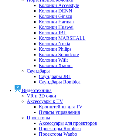
Колонки Accesstyle
Колонки DENN
Колонки Ginzzu
Колонки Harman
Колонки Huawei
Колонки JBL
Колонки MARSHALL
Колонки Nokia
Колонки Philips
Колонки Soundcore
Колонки Wifit
Колонки Xiaomi
Саундбары
Саундбары JBL
Саундбары Rombica
Видеотехника
VR и 3D очки
Аксессуары к TV
Кронштейны для TV
Пульты управления
Проекторы
Аксессуары для проекторов
Проекторы Rombica
Проекторы Wanbo