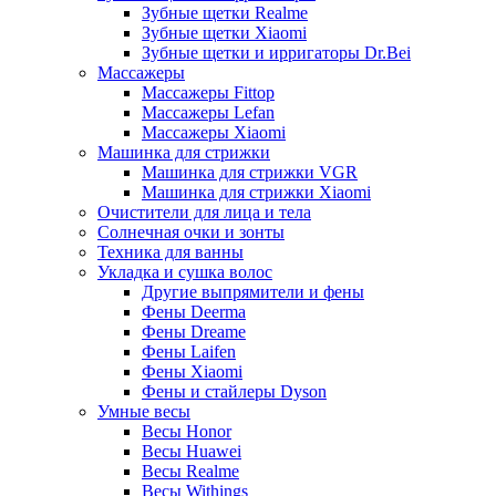
Зубные щетки Realme
Зубные щетки Xiaomi
Зубные щетки и ирригаторы Dr.Bei
Массажеры
Массажеры Fittop
Массажеры Lefan
Массажеры Xiaomi
Машинка для стрижки
Машинка для стрижки VGR
Машинка для стрижки Xiaomi
Очистители для лица и тела
Солнечная очки и зонты
Техника для ванны
Укладка и сушка волос
Другие выпрямители и фены
Фены Deerma
Фены Dreame
Фены Laifen
Фены Xiaomi
Фены и стайлеры Dyson
Умные весы
Весы Honor
Весы Huawei
Весы Realme
Весы Withings