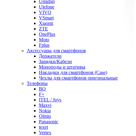
Umidigi
Ulefone
VIVO
VSmart
Xiaomi
ZTE
OnePlus
Moto
Fplus
Аксессуары для смартфонов
Держатели
Зарядки/Кабели
Моноподы и штативы
Накладки для смартфонов (Case)
Чехлы для смартфонов оригинальные
Телефоны
BQ
F+
ITEL / Joys
Maxvi
Nokia
Olmio
Panasonic
texet
Vertex