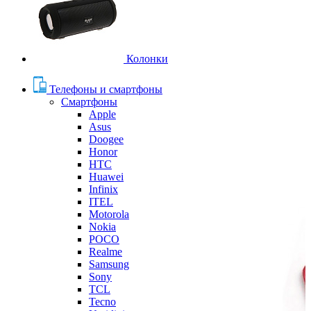
Колонки
Телефоны и смартфоны
Смартфоны
Apple
Asus
Doogee
Honor
HTC
Huawei
Infinix
ITEL
Motorola
Nokia
POCO
Realme
Samsung
Sony
TCL
Tecno