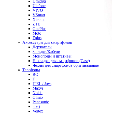
Umidigi
Ulefone
VIVO
VSmart
Xiaomi
ZTE
OnePlus
Moto
Fplus
Аксессуары для смартфонов
Держатели
Зарядки/Кабели
Моноподы и штативы
Накладки для смартфонов (Case)
Чехлы для смартфонов оригинальные
Телефоны
BQ
F+
ITEL / Joys
Maxvi
Nokia
Olmio
Panasonic
texet
Vertex