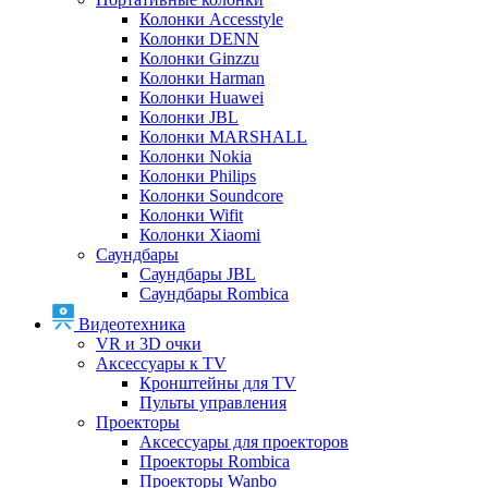
Колонки Accesstyle
Колонки DENN
Колонки Ginzzu
Колонки Harman
Колонки Huawei
Колонки JBL
Колонки MARSHALL
Колонки Nokia
Колонки Philips
Колонки Soundcore
Колонки Wifit
Колонки Xiaomi
Саундбары
Саундбары JBL
Саундбары Rombica
Видеотехника
VR и 3D очки
Аксессуары к TV
Кронштейны для TV
Пульты управления
Проекторы
Аксессуары для проекторов
Проекторы Rombica
Проекторы Wanbo