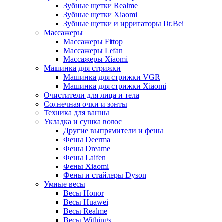
Зубные щетки Realme
Зубные щетки Xiaomi
Зубные щетки и ирригаторы Dr.Bei
Массажеры
Массажеры Fittop
Массажеры Lefan
Массажеры Xiaomi
Машинка для стрижки
Машинка для стрижки VGR
Машинка для стрижки Xiaomi
Очистители для лица и тела
Солнечная очки и зонты
Техника для ванны
Укладка и сушка волос
Другие выпрямители и фены
Фены Deerma
Фены Dreame
Фены Laifen
Фены Xiaomi
Фены и стайлеры Dyson
Умные весы
Весы Honor
Весы Huawei
Весы Realme
Весы Withings