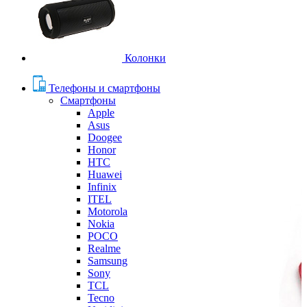
Колонки
Телефоны и смартфоны
Смартфоны
Apple
Asus
Doogee
Honor
HTC
Huawei
Infinix
ITEL
Motorola
Nokia
POCO
Realme
Samsung
Sony
TCL
Tecno