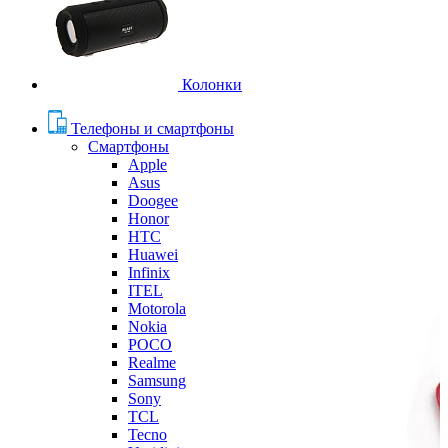
Колонки
Телефоны и смартфоны
Смартфоны
Apple
Asus
Doogee
Honor
HTC
Huawei
Infinix
ITEL
Motorola
Nokia
POCO
Realme
Samsung
Sony
TCL
Tecno