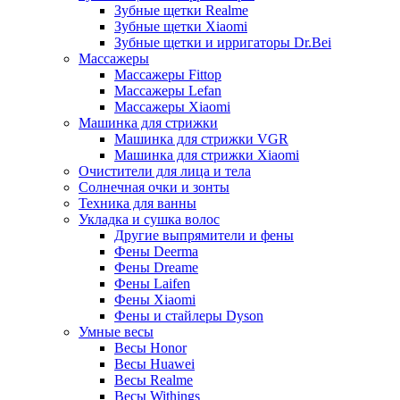
Зубные щетки Realme
Зубные щетки Xiaomi
Зубные щетки и ирригаторы Dr.Bei
Массажеры
Массажеры Fittop
Массажеры Lefan
Массажеры Xiaomi
Машинка для стрижки
Машинка для стрижки VGR
Машинка для стрижки Xiaomi
Очистители для лица и тела
Солнечная очки и зонты
Техника для ванны
Укладка и сушка волос
Другие выпрямители и фены
Фены Deerma
Фены Dreame
Фены Laifen
Фены Xiaomi
Фены и стайлеры Dyson
Умные весы
Весы Honor
Весы Huawei
Весы Realme
Весы Withings