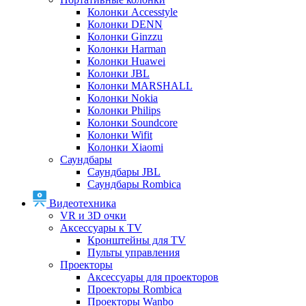
Колонки Accesstyle
Колонки DENN
Колонки Ginzzu
Колонки Harman
Колонки Huawei
Колонки JBL
Колонки MARSHALL
Колонки Nokia
Колонки Philips
Колонки Soundcore
Колонки Wifit
Колонки Xiaomi
Саундбары
Саундбары JBL
Саундбары Rombica
Видеотехника
VR и 3D очки
Аксессуары к TV
Кронштейны для TV
Пульты управления
Проекторы
Аксессуары для проекторов
Проекторы Rombica
Проекторы Wanbo