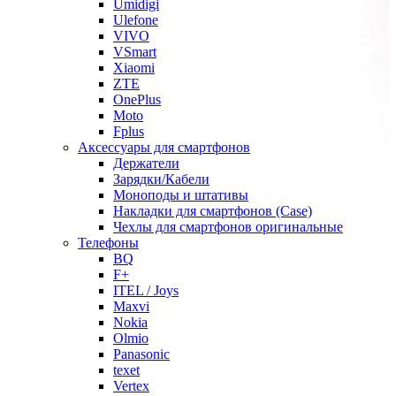
Umidigi
Ulefone
VIVO
VSmart
Xiaomi
ZTE
OnePlus
Moto
Fplus
Аксессуары для смартфонов
Держатели
Зарядки/Кабели
Моноподы и штативы
Накладки для смартфонов (Case)
Чехлы для смартфонов оригинальные
Телефоны
BQ
F+
ITEL / Joys
Maxvi
Nokia
Olmio
Panasonic
texet
Vertex