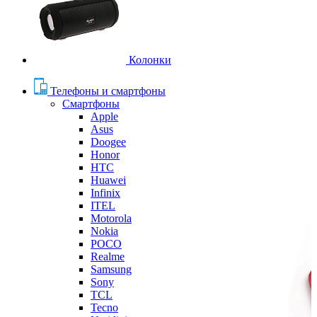
Колонки
Телефоны и смартфоны
Смартфоны
Apple
Asus
Doogee
Honor
HTC
Huawei
Infinix
ITEL
Motorola
Nokia
POCO
Realme
Samsung
Sony
TCL
Tecno