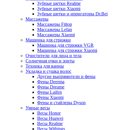
Зубные щетки Realme
Зубные щетки Xiaomi
Зубные щетки и ирригаторы Dr.Bei
Массажеры
Массажеры Fittop
Массажеры Lefan
Массажеры Xiaomi
Машинка для стрижки
Машинка для стрижки VGR
Машинка для стрижки Xiaomi
Очистители для лица и тела
Солнечная очки и зонты
Техника для ванны
Укладка и сушка волос
Другие выпрямители и фены
Фены Deerma
Фены Dreame
Фены Laifen
Фены Xiaomi
Фены и стайлеры Dyson
Умные весы
Весы Honor
Весы Huawei
Весы Realme
Весы Withings