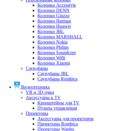
Колонки Accesstyle
Колонки DENN
Колонки Ginzzu
Колонки Harman
Колонки Huawei
Колонки JBL
Колонки MARSHALL
Колонки Nokia
Колонки Philips
Колонки Soundcore
Колонки Wifit
Колонки Xiaomi
Саундбары
Саундбары JBL
Саундбары Rombica
Видеотехника
VR и 3D очки
Аксессуары к TV
Кронштейны для TV
Пульты управления
Проекторы
Аксессуары для проекторов
Проекторы Rombica
Проекторы Wanbo