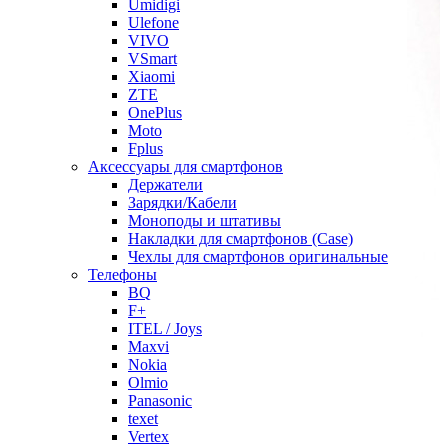
Umidigi
Ulefone
VIVO
VSmart
Xiaomi
ZTE
OnePlus
Moto
Fplus
Аксессуары для смартфонов
Держатели
Зарядки/Кабели
Моноподы и штативы
Накладки для смартфонов (Case)
Чехлы для смартфонов оригинальные
Телефоны
BQ
F+
ITEL / Joys
Maxvi
Nokia
Olmio
Panasonic
texet
Vertex