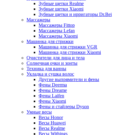
Зубные щетки Realme
Зубные щетки Xiaomi
Зубные щетки и ирригаторы Dr.Bei
Массажеры
Массажеры Fittop
Массажеры Lefan
Массажеры Xiaomi
Машинка для стрижки
Машинка для стрижки VGR
Машинка для стрижки Xiaomi
Очистители для лица и тела
Солнечная очки и зонты
Техника для ванны
Укладка и сушка волос
Другие выпрямители и фены
Фены Deerma
Фены Dreame
Фены Laifen
Фены Xiaomi
Фены и стайлеры Dyson
Умные весы
Весы Honor
Весы Huawei
Весы Realme
Весы Withings