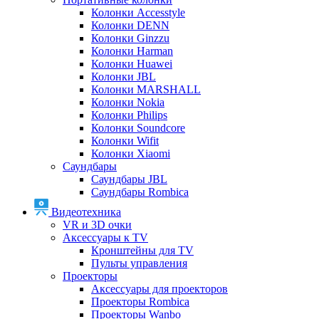
Колонки Accesstyle
Колонки DENN
Колонки Ginzzu
Колонки Harman
Колонки Huawei
Колонки JBL
Колонки MARSHALL
Колонки Nokia
Колонки Philips
Колонки Soundcore
Колонки Wifit
Колонки Xiaomi
Саундбары
Саундбары JBL
Саундбары Rombica
Видеотехника
VR и 3D очки
Аксессуары к TV
Кронштейны для TV
Пульты управления
Проекторы
Аксессуары для проекторов
Проекторы Rombica
Проекторы Wanbo