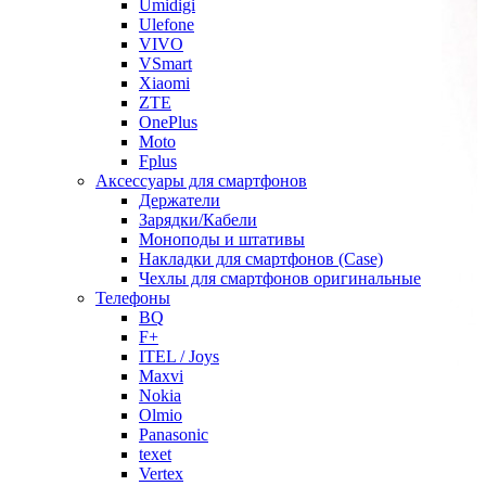
Umidigi
Ulefone
VIVO
VSmart
Xiaomi
ZTE
OnePlus
Moto
Fplus
Аксессуары для смартфонов
Держатели
Зарядки/Кабели
Моноподы и штативы
Накладки для смартфонов (Case)
Чехлы для смартфонов оригинальные
Телефоны
BQ
F+
ITEL / Joys
Maxvi
Nokia
Olmio
Panasonic
texet
Vertex