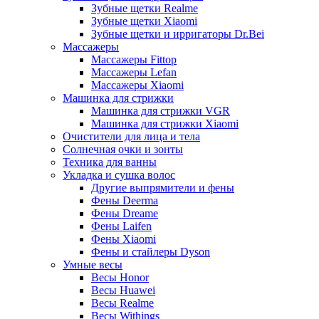
Зубные щетки Realme
Зубные щетки Xiaomi
Зубные щетки и ирригаторы Dr.Bei
Массажеры
Массажеры Fittop
Массажеры Lefan
Массажеры Xiaomi
Машинка для стрижки
Машинка для стрижки VGR
Машинка для стрижки Xiaomi
Очистители для лица и тела
Солнечная очки и зонты
Техника для ванны
Укладка и сушка волос
Другие выпрямители и фены
Фены Deerma
Фены Dreame
Фены Laifen
Фены Xiaomi
Фены и стайлеры Dyson
Умные весы
Весы Honor
Весы Huawei
Весы Realme
Весы Withings