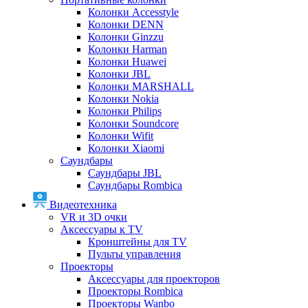
Колонки Accesstyle
Колонки DENN
Колонки Ginzzu
Колонки Harman
Колонки Huawei
Колонки JBL
Колонки MARSHALL
Колонки Nokia
Колонки Philips
Колонки Soundcore
Колонки Wifit
Колонки Xiaomi
Саундбары
Саундбары JBL
Саундбары Rombica
Видеотехника
VR и 3D очки
Аксессуары к TV
Кронштейны для TV
Пульты управления
Проекторы
Аксессуары для проекторов
Проекторы Rombica
Проекторы Wanbo