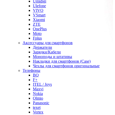
Umidigi
Ulefone
VIVO
VSmart
Xiaomi
ZTE
OnePlus
Moto
Fplus
Аксессуары для смартфонов
Держатели
Зарядки/Кабели
Моноподы и штативы
Накладки для смартфонов (Case)
Чехлы для смартфонов оригинальные
Телефоны
BQ
F+
ITEL / Joys
Maxvi
Nokia
Olmio
Panasonic
texet
Vertex