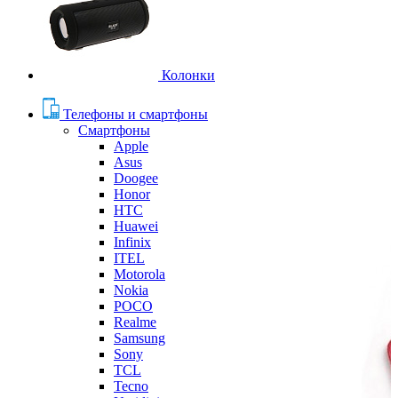
Колонки
Телефоны и смартфоны
Смартфоны
Apple
Asus
Doogee
Honor
HTC
Huawei
Infinix
ITEL
Motorola
Nokia
POCO
Realme
Samsung
Sony
TCL
Tecno