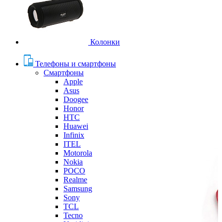
Колонки
Телефоны и смартфоны
Смартфоны
Apple
Asus
Doogee
Honor
HTC
Huawei
Infinix
ITEL
Motorola
Nokia
POCO
Realme
Samsung
Sony
TCL
Tecno