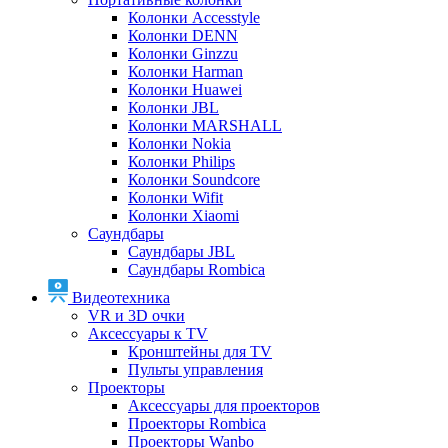
Колонки Accesstyle
Колонки DENN
Колонки Ginzzu
Колонки Harman
Колонки Huawei
Колонки JBL
Колонки MARSHALL
Колонки Nokia
Колонки Philips
Колонки Soundcore
Колонки Wifit
Колонки Xiaomi
Саундбары
Саундбары JBL
Саундбары Rombica
Видеотехника
VR и 3D очки
Аксессуары к TV
Кронштейны для TV
Пульты управления
Проекторы
Аксессуары для проекторов
Проекторы Rombica
Проекторы Wanbo