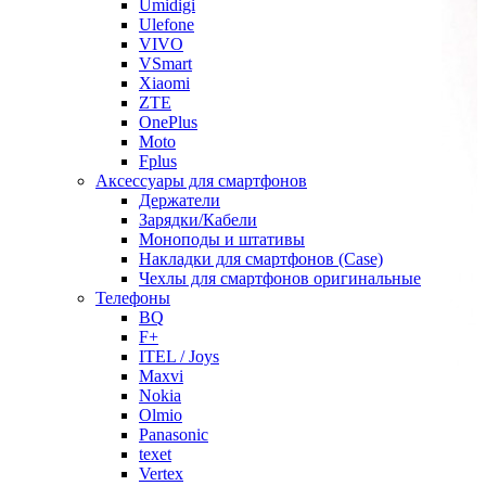
Umidigi
Ulefone
VIVO
VSmart
Xiaomi
ZTE
OnePlus
Moto
Fplus
Аксессуары для смартфонов
Держатели
Зарядки/Кабели
Моноподы и штативы
Накладки для смартфонов (Case)
Чехлы для смартфонов оригинальные
Телефоны
BQ
F+
ITEL / Joys
Maxvi
Nokia
Olmio
Panasonic
texet
Vertex