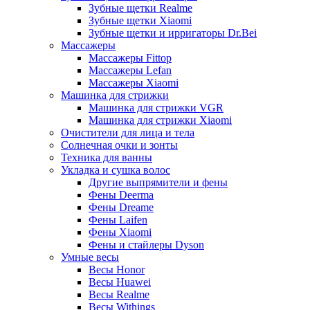
Зубные щетки Realme
Зубные щетки Xiaomi
Зубные щетки и ирригаторы Dr.Bei
Массажеры
Массажеры Fittop
Массажеры Lefan
Массажеры Xiaomi
Машинка для стрижки
Машинка для стрижки VGR
Машинка для стрижки Xiaomi
Очистители для лица и тела
Солнечная очки и зонты
Техника для ванны
Укладка и сушка волос
Другие выпрямители и фены
Фены Deerma
Фены Dreame
Фены Laifen
Фены Xiaomi
Фены и стайлеры Dyson
Умные весы
Весы Honor
Весы Huawei
Весы Realme
Весы Withings