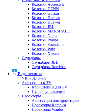
Колонки Accesstyle
Колонки DENN
Колонки Ginzzu
Колонки Harman
Колонки Huawei
Колонки JBL
Колонки MARSHALL
Колонки Nokia
Колонки Philips
Колонки Soundcore
Колонки Wifit
Колонки Xiaomi
Саундбары
Саундбары JBL
Саундбары Rombica
Видеотехника
VR и 3D очки
Аксессуары к TV
Кронштейны для TV
Пульты управления
Проекторы
Аксессуары для проекторов
Проекторы Rombica
Проекторы Wanbo