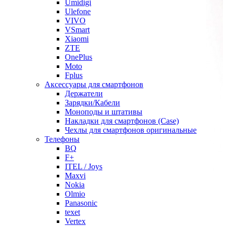
Umidigi
Ulefone
VIVO
VSmart
Xiaomi
ZTE
OnePlus
Moto
Fplus
Аксессуары для смартфонов
Держатели
Зарядки/Кабели
Моноподы и штативы
Накладки для смартфонов (Case)
Чехлы для смартфонов оригинальные
Телефоны
BQ
F+
ITEL / Joys
Maxvi
Nokia
Olmio
Panasonic
texet
Vertex