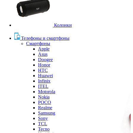
Колонки
Телефоны и смартфоны
Смартфоны
Apple
Asus
Doogee
Honor
HTC
Huawei
Infinix
ITEL
Motorola
Nokia
POCO
Realme
Samsung
Sony
TCL
Tecno