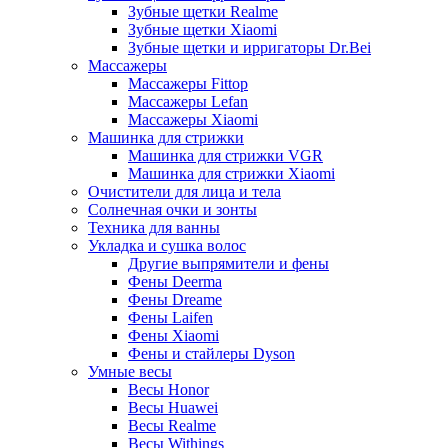
Зубные щетки Realme
Зубные щетки Xiaomi
Зубные щетки и ирригаторы Dr.Bei
Массажеры
Массажеры Fittop
Массажеры Lefan
Массажеры Xiaomi
Машинка для стрижки
Машинка для стрижки VGR
Машинка для стрижки Xiaomi
Очистители для лица и тела
Солнечная очки и зонты
Техника для ванны
Укладка и сушка волос
Другие выпрямители и фены
Фены Deerma
Фены Dreame
Фены Laifen
Фены Xiaomi
Фены и стайлеры Dyson
Умные весы
Весы Honor
Весы Huawei
Весы Realme
Весы Withings